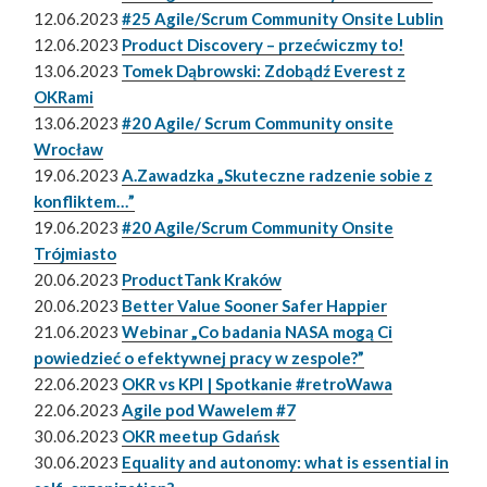
12.06.2023
#25 Agile/Scrum Community Onsite Lublin
12.06.2023
Product Discovery – przećwiczmy to!
13.06.2023
Tomek Dąbrowski: Zdobądź Everest z
OKRami
13.06.2023
#20 Agile/ Scrum Community onsite
Wrocław
19.06.2023
A.Zawadzka „Skuteczne radzenie sobie z
konfliktem…”
19.06.2023
#20 Agile/Scrum Community Onsite
Trójmiasto
20.06.2023
ProductTank Kraków
20.06.2023
Better Value Sooner Safer Happier
21.06.2023
Webinar „Co badania NASA mogą Ci
powiedzieć o efektywnej pracy w zespole?”
22.06.2023
OKR vs KPI | Spotkanie #retroWawa
22.06.2023
Agile pod Wawelem #7
30.06.2023
OKR meetup Gdańsk
30.06.2023
Equality and autonomy: what is essential in