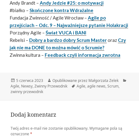
Andy Brandt –
Andy Jedzie #25: o motywacji
#białko –
Skończone kontra Wdrażalne
Fundacja Zwinność / Agile Wrocław –
Agile po
przejściach – Odc. 9 – Najważniejsze pytanie Holakracji
Porządny Agile –
Świat VUCA i BANI
Rebelsi –
Dobry a bardzo dobry Scrum Master
oraz
Czy
jak nie ma DONE to można mówić o Scrumie?
Zwinna kultura –
Feedback czyli informacja zwrotna
Data
Autor
Katego
5 czerwca 2023
Opublikowane przez Małgorzata Zelek
publikacji
Tagi
Agile
,
Newsy
,
Zwinny Przewodnik
Agile
,
agile news
,
Scrum
,
zwinny przewodnik
Dodaj komentarz
Twój adres e-mail nie zostanie opublikowany.
Wymagane pola są
oznaczone
*