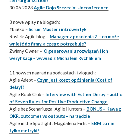
self-organization?
30.06.2023
Agile Dojo Szczecin: Unconference
3 nowe wpisy na blogach:
#białko –
Scrum Master i introwertyk
Rosiek: Agile blog –
Manager z pokolenia Z – co może
wnieść do firmy, a czego potrzebuje?
Zwinny Owner –
O generowaniu rozwiązań i ich
weryfikacji – wywiad z Michałem Rychlikiem
11 nowych nagrań na podcastach i vlogach:
Agile Adept –
Czym jest koszt opóźnienia (Cost of
delay)?
Agile Book Club –
Interview with Esther Derby – author
of Seven Rules for Positive Productive Change
Agile bez Scenariusza: Agile Hunters –
BONUS – Kawa z
OKR, outcomes vs outputs – narzędzie
Agile in the Spotlight: Magdalena Firlit –
EBM to nie
tylko metryki!