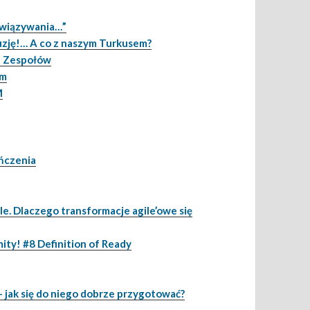
związywania…”
uzję!… A co z naszym Turkusem?
e Zespołów
em
M
ończenia
e. Dlaczego transformacje agile’owe się
ity! #8 Definition of Ready
 jak się do niego dobrze przygotować?