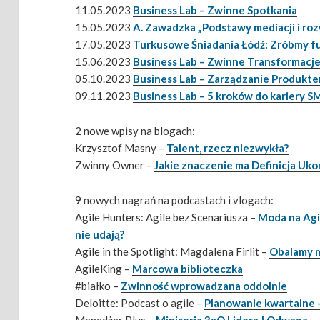
11.05.2023
Business Lab – Zwinne Spotkania
15.05.2023
A. Zawadzka „Podstawy mediacji i ro
17.05.2023
Turkusowe Śniadania Łódź: Zróbmy f
15.06.2023
Business Lab – Zwinne Transformacj
05.10.2023
Business Lab – Zarządzanie Produkt
09.11.2023
Business Lab – 5 kroków do kariery S
2 nowe wpisy na blogach:
Krzysztof Masny –
Talent, rzecz niezwykła?
Zwinny Owner –
Jakie znaczenie ma Definicja Uk
9 nowych nagrań na podcastach i vlogach:
Agile Hunters: Agile bez Scenariusza –
Moda na Agil
nie udają?
Agile in the Spotlight: Magdalena Firlit –
Obalamy m
AgileKing –
Marcowa biblioteczka
#białko –
Zwinność wprowadzana oddolnie
Deloitte: Podcast o agile –
Planowanie kwartalne –