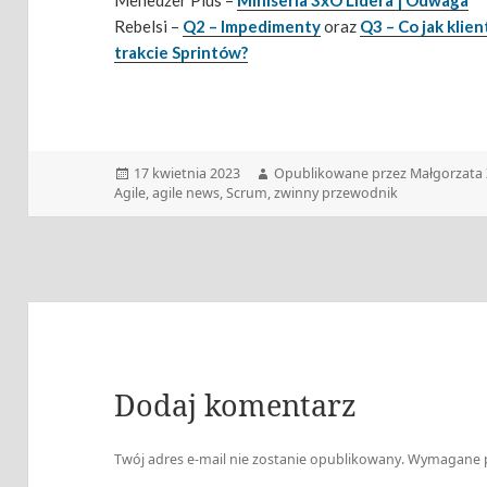
Menedżer Plus –
Miniseria 3xO Lidera | Odwaga
Rebelsi –
Q2 – Impedimenty
oraz
Q3 – Co jak klie
trakcie Sprintów?
Data
Autor
17 kwietnia 2023
Opublikowane przez Małgorzata 
publikacji
Agile
,
agile news
,
Scrum
,
zwinny przewodnik
Dodaj komentarz
Twój adres e-mail nie zostanie opublikowany.
Wymagane p