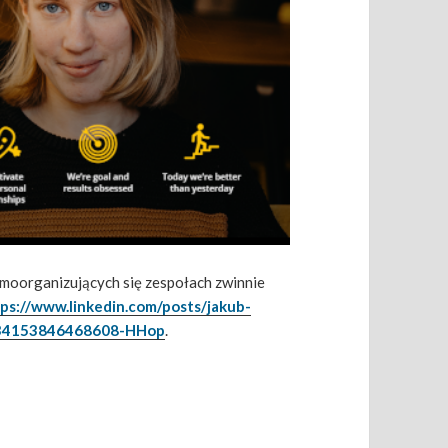
moorganizujących się zespołach zwinnie
ps://www.linkedin.com/posts/jakub-
9434153846468608-HHop
.