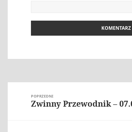
Nawigacja
wpisu
POPRZEDNI
Zwinny Przewodnik – 07.
Poprzedni
wpis: