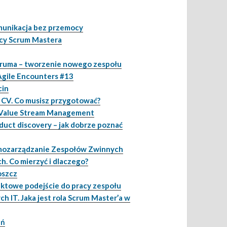
munikacja bez przemocy
racy Scrum Mastera
cruma – tworzenie nowego zespołu
Agile Encounters #13
cin
 CV. Co musisz przygotować?
t Value Stream Management
uct discovery – jak dobrze poznać
samozarządzanie Zespołów Zwinnych
. Co mierzyć i dlaczego?
oszcz
ektowe podejście do pracy zespołu
 IT. Jaka jest rola Scrum Master’a w
ań