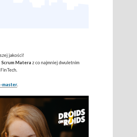
zej jakości!
a
Scrum Matera
z co najmniej dwuletnim
 FinTech.
m-master
.