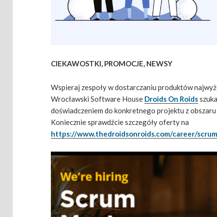
CIEKAWOSTKI, PROMOCJE, NEWSY
Wspieraj zespoły w dostarczaniu produktów najwyżs
Wrocławski Software House
Droids On Roids
szuk
doświadczeniem do konkretnego projektu z obszaru
Koniecznie sprawdźcie szczegóły oferty na
https://www.thedroidsonroids.com/career/scru