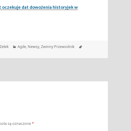
nt oczekuje dat dowożenia historyjek w
Kategorie
Tagi
Zelek
Agile
,
Newsy
,
Zwinny Przewodnik
ola są oznaczone
*