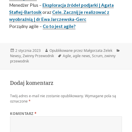
Menedżer Plus –
Eksploracja źródeł podjarki | Agata
Stafiej-Bartosik
oraz
Cele. Zacznij je realizować z
wyobraźnią | dr Ewa Jarczewska-Gerc
Porządny agile –
Co to jest agile?
Data
Autor
Katego
2 stycznia 2023
Opublikowane przez Małgorzata Zelek
publikacji
Tagi
Newsy
,
Zwinny Przewodnik
Agile
,
agile news
,
Scrum
,
zwinny
przewodnik
Dodaj komentarz
Twój adres e-mail nie zostanie opublikowany.
Wymagane pola są
oznaczone
*
KOMENTARZ
*