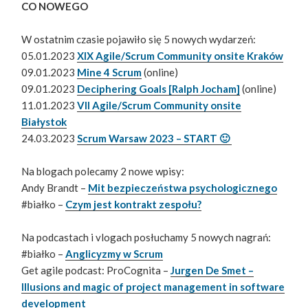
CO NOWEGO
W ostatnim czasie pojawiło się 5 nowych wydarzeń:
05.01.2023
XIX Agile/Scrum Community onsite Kraków
09.01.2023
Mine 4 Scrum
(online)
09.01.2023
Deciphering Goals [Ralph Jocham]
(online)
11.01.2023
VII Agile/Scrum Community onsite
Białystok
24.03.2023
Scrum Warsaw 2023 – START 🙂
Na blogach polecamy 2 nowe wpisy:
Andy Brandt –
Mit bezpieczeństwa psychologicznego
#białko –
Czym jest kontrakt zespołu?
Na podcastach i vlogach posłuchamy 5 nowych nagrań:
#białko –
Anglicyzmy w Scrum
Get agile podcast: ProCognita –
Jurgen De Smet –
Illusions and magic of project management in software
development