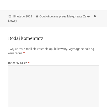
Data
Autor
Katego
18 lutego 2021
Opublikowane przez Małgorzata Zelek
publikacji
Newsy
Dodaj komentarz
Twój adres e-mail nie zostanie opublikowany.
Wymagane pola są
oznaczone
*
KOMENTARZ
*