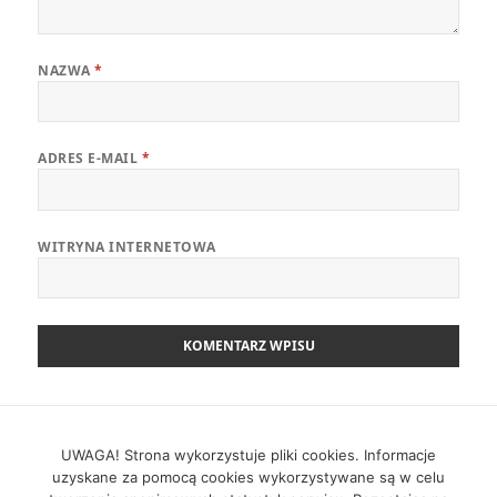
NAZWA
*
ADRES E-MAIL
*
WITRYNA INTERNETOWA
Nawigacja
POPRZEDNI
wpisu
Zarobki produktowców w 2020 roku
UWAGA! Strona wykorzystuje pliki cookies. Informacje
Poprzedni
uzyskane za pomocą cookies wykorzystywane są w celu
wpis: