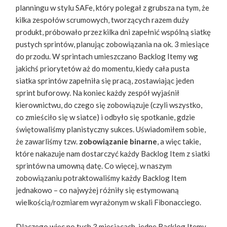
planningu w stylu SAFe, który polegał z grubsza na tym, że
kilka zespołów scrumowych, tworzących razem duży
produkt, próbowało przez kilka dni zapełnić wspólną siatkę
pustych sprintów, planując zobowiązania na ok. 3 miesiące
do przodu. W sprintach umieszczano Backlog Itemy wg
jakichś priorytetów aż do momentu, kiedy cała pusta
siatka sprintów zapełniła się pracą, zostawiając jeden
sprint buforowy. Na koniec każdy zespół wyjaśnił
kierownictwu, do czego się zobowiązuje (​czyli wszystko,
co zmieściło się w siatce)​ i odbyło się spotkanie, gdzie
świętowaliśmy planistyczny sukces. Uświadomiłem sobie,
że zawarliśmy tzw. ​
zobowiązanie binarne
,​ ​​a więc takie,
które nakazuje nam dostarczyć każdy Backlog Item z siatki
sprintów na umowną datę. Co więcej, w naszym
zobowiązaniu potraktowaliśmy każdy Backlog Item
jednakowo – co najwyżej różniły się estymowaną
wielkością/rozmiarem wyrażonym w skali Fibonacciego.
Dlaczego więc po tych 3 miesiącach, jedne Backlog Itemy