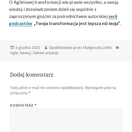
O Agile’owej transformacji wie prawie wszystko, a swoją
wiedzą i doświadczeniem dzieli się wspólnie z
zaproszonymi gośćmi za pośrednictwem autorskiej
serii
podcastów
„Twoja transformacja jest lepsza niż moja”
.
Data
Autor
Katego
3 grudnia 2020
Opublikowane przez Małgorzata Zelek
publikacji
Agile
,
Newsy
,
Zwinne artykuły
Dodaj komentarz
Twój adres e-mail nie zostanie opublikowany.
Wymagane pola są
oznaczone
*
KOMENTARZ
*