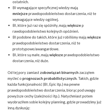
ostatnich.
BI wymagające specyficznej wiedzy mają ​
mniejsze
prawdopodobieństwo dostarczenia, niż te
wymagające wiedzy ogólnej.
BI, które już raz się spóźniły, mają ​
większe
p​
rawdopodobieństwo kolejnych opóźnień.
BI podobne do takich, które już robiliśmy mają ​
większe
prawdopodobieństwo dostarczenia, niż te
prototypowe/awangardowe.
BI, które są małe, mają ​
większe
p​rawdopodobieństwo
dostarczenia, niż duże.
Od tej pory zamiast ​
zobowiązań binarnych
​ ​zacząłem
myśleć o ​
prognozach probabilistycznych
.​ Takich, gdzie
każda funkcjonalność (BI, Epic itp.) ma pewne
prawdopodobieństwo dostarczenia, biorąc pod uwagę
powyższe cechy (zależności itp.). Natychmiast potem
wyobraziłem sobie kolejny planning, gdzie prowadzimy już
inną dyskusję: