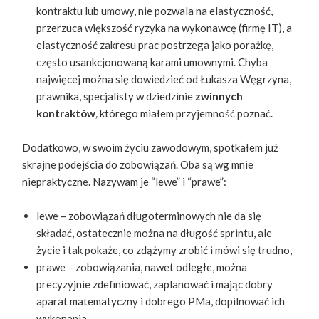
kontraktu lub umowy, nie pozwala na elastyczność,
przerzuca większość ryzyka na wykonawcę (firmę IT), a
elastyczność zakresu prac postrzega jako porażkę,
często usankcjonowaną karami umownymi. Chyba
najwięcej można się dowiedzieć od Łukasza Węgrzyna,
prawnika, specjalisty w dziedzinie ​
zwinnych
kontraktów
,
​ k​tórego miałem przyjemność poznać.
Dodatkowo, w swoim życiu zawodowym, spotkałem już
skrajne podejścia do zobowiązań. Oba są wg mnie
niepraktyczne. Nazywam je “lewe” i “prawe”:
lewe – ​zobowiązań długoterminowych nie da się
składać, ostatecznie można na długość sprintu, ale
życie i tak pokaże, co zdążymy zrobić i mówi się trudno,
prawe ​
–
zobowiązania, nawet odległe, można
precyzyjnie zdefiniować, zaplanować i mając dobry
aparat matematyczny i dobrego PMa, dopilnować ich
wykonania.