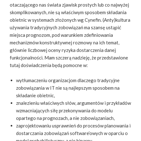
otaczającego nas świata zjawisk prostych lub co najwyżej
skomplikowanych, nie są właściwym sposobem składania
obietnic w systemach złożonych wg Cynefin. (Anty)kultura
używania tradycyjnych zobowiązań ma szansę ustąpić
miejsca prognozom, pod warunkiem zdefiniowania
mechanizmów konstruktywnej rozmowy na ich temat,
głównie liczbowej oceny ryzyka dostarczenia danej
funkcjonalności. Mam szczerą nadzieję, że przedstawione
tutaj doświadczenia będą pomocne w:
wytłumaczeniu organizacjom dlaczego tradycyjne
zobowiązania w IT nie są najlepszym sposobem na
składanie obietnic,
znalezieniu właściwych słów, argumentów i przykładów
wzmacniających siłę przekonywania do modelu
opartego na prognozach, a nie zobowiązaniach,
zaprojektowaniu usprawnień do procesów planowania i
dostarczania zobowiązań software’owych w oparciu o
model probabilistyczny, a nie binarny.