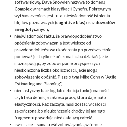
software’ową. Dave Snowden nazywa to domeną ​
Complex
​w ramach klasyfikacji Cynefin. Pokrewnym
wytłumaczeniem jest tutaj nieświadomość istnienia
błędów poznawczych (​
cognitive bias
​) oraz ​
dowodów
anegdotycznych,
nieświadomość faktu, że prawdopodobieństwo
opóźnienia zobowiązania jest większe od
prawdopodobieństwa ukończenia go przedwcześnie,
ponieważ jest tylko skończona liczba działań, jakie
można podjąć, by zobowiązanie przyspieszyć i
nieskończona liczba okoliczności, jakie mogą
zobowiązanie opóźnić. Pisze o tym Mike Cohn w “Agile
Estimating and Planning”,
nieelastyczny backlog lub definicja funkcjonalności,
czyli taka definicja zakresu pracy, która daje mało
elastyczności. Raz zaczęta, musi zostać w całości
zakończona, bo nieukończenie choćby jej małego
fragmentu powoduje niedziałającą całość,
i wreszcie – sama treść zobowiązania, w formie