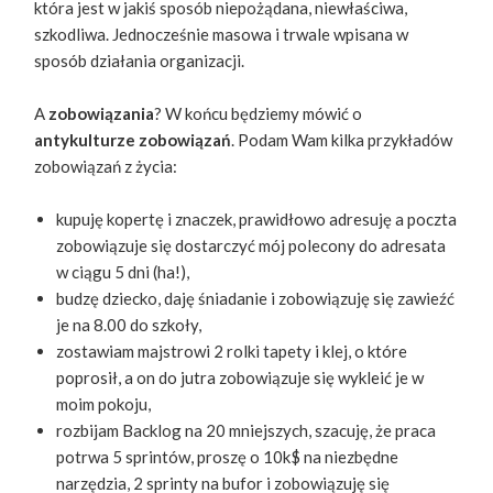
która jest w jakiś sposób niepożądana, niewłaściwa,
szkodliwa. Jednocześnie masowa i trwale wpisana w
sposób działania organizacji.
A ​
zobowiązania
?​ W końcu będziemy mówić o ​
antykulturze zobowiązań
​. Podam Wam kilka przykładów
zobowiązań z życia:
kupuję kopertę i znaczek, prawidłowo adresuję a poczta
zobowiązuje się dostarczyć mój polecony do adresata
w ciągu 5 dni (ha!),
budzę dziecko, daję śniadanie i zobowiązuję się zawieźć
je na 8.00 do szkoły,
zostawiam majstrowi 2 rolki tapety i klej, o które
poprosił, a on do jutra zobowiązuje się wykleić je w
moim pokoju,
rozbijam Backlog na 20 mniejszych, szacuję, że praca
potrwa 5 sprintów, proszę o 10k$ na niezbędne
narzędzia, 2 sprinty na bufor i zobowiązuję się