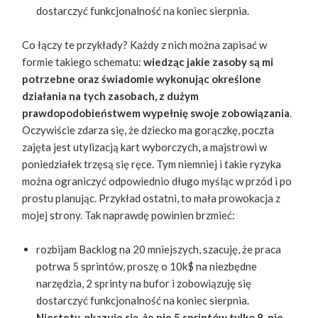
dostarczyć funkcjonalność na koniec sierpnia.
Co łączy te przykłady? Każdy z nich można zapisać w
formie takiego schematu: ​
wiedząc jakie zasoby są mi
potrzebne oraz świadomie wykonując określone
działania na tych zasobach, z dużym
prawdopodobieństwem wypełnię swoje zobowiązania
​.
Oczywiście zdarza się, że dziecko ma gorączkę, poczta
zajęta jest utylizacją kart wyborczych, a majstrowi w
poniedziałek trzęsą się ręce. Tym niemniej i takie ryzyka
można ograniczyć odpowiednio długo myśląc w przód i po
prostu planując. Przykład ostatni, to mała prowokacja z
mojej strony. Tak naprawdę powinien brzmieć:
rozbijam Backlog na 20 mniejszych, szacuję, że praca
potrwa 5 sprintów, proszę o 10k$ na niezbędne
narzędzia, 2 sprinty na bufor i zobowiązuję się
dostarczyć funkcjonalność na koniec sierpnia. ​
Niestety, okazuje się, że nie 5 sprintów tylko 8, nie