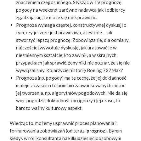
znaczeniem czegoś innego. Słysząc w TV prognozę
pogody na weekend, zarówno nadawca jak i odbiorcy
zgadzają się, że może się nie sprawdzić.
Prognoza wymaga częstej, konstruktywnej dyskusji o
tym, czy jeszcze jest prawdziwa, a jeśli nie – jak
stworzyć lepszą prognozę. Zobowiązanie, dla odmiany,
najczęściej wywołuje dyskusję, jak uratować je w
niezmiennym kształcie, kto zawinił, a w skrajnych
przypadkach jak sprawić, żeby nikt nie poznał, że się nie
wywiązaliśmy. Kojarzycie historię ​Boeing 737Max​?
Prognoza (np. pogody) ma tę cechę, że jej dokładność
maleje z czasem i to pomimo zaawansowanych metod
jej tworzenia, np. algorytmów pogodowych. Nie da się
więc pogodzić dokładności prognozy i jej czasu, to
bardzo ważny kulturowy aspekt.
Wiedząc to, możemy usprawnić proces planowania i
formułowania zobowiązań (od teraz:
prognoz
​). Byłem
kiedyś w roli konsultanta na kilkudziesięcioosobowym