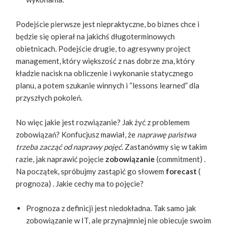
Podejście pierwsze jest niepraktyczne, bo biznes chce i
będzie się opierał na jakichś długoterminowych
obietnicach. Podejście drugie, to agresywny project
management, który większość z nas dobrze zna, który
kładzie nacisk na obliczenie i wykonanie statycznego
planu, a potem szukanie winnych i “lessons learned” dla
przyszłych pokoleń.
No więc jakie jest rozwiązanie? Jak żyć z problemem
zobowiązań? Konfucjusz mawiał, że
naprawę państwa
trzeba zacząć od naprawy pojęć
​. Zastanówmy się w takim
razie, jak naprawić pojęcie ​
zobowiązanie
​ (​commitment)​ .
Na początek, spróbujmy zastąpić go słowem ​
forecast
(​
prognoza)​ . Jakie cechy ma to pojęcie?
Prognoza z definicji jest niedokładna. Tak samo jak
zobowiązanie w IT, ale przynajmniej nie obiecuje swoim