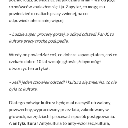
rozmówców znalazłem się i ja. Zapytał, co mogę mu
powiedzieć o realiach pracy zwinnej, na co
odpowiedziałem mniej więcej:
– Ludzie super, procesy gorzej, a odkąd odszedł Pan X, to
kultura pracy trochę podupadła
.
Wtedy on powiedział coś, co dobrze zapamiętałem, coś co
czekało dobre 10 lat w mojej głowie, żebym mógł
otworzyć ten artykuł:
– Jeśli jeden człowiek odszedł i kultura się zmieniła, to nie
była to kultura
.
Dlatego mówiąc ​
kultura
​będę miał na myśli utrwalony,
powszechny, wypracowany przez lata, zakodowany w
głowach, narzędziach i procesach sposób postępowania.
A
antykultura
​? Antykultura to anty-wzorzec, kultura,