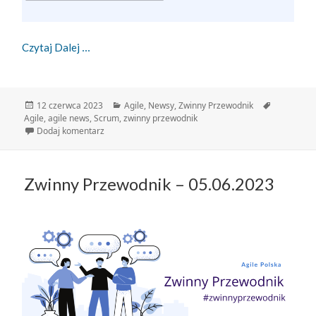
Zwinny Przewodnik – 12.06.2023
Czytaj Dalej
Data
Kategorie
Tagi
12 czerwca 2023
Agile
,
Newsy
,
Zwinny Przewodnik
publikacji
Agile
,
agile news
,
Scrum
,
zwinny przewodnik
do Zwinny Przewodnik – 12.06.2023
Dodaj komentarz
Zwinny Przewodnik – 05.06.2023