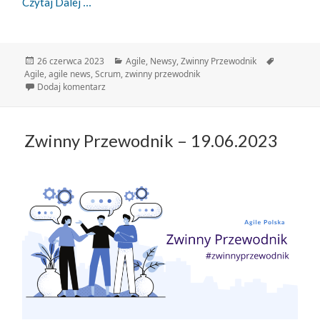
Zwinny Przewodnik – 26.06.2023
Czytaj Dalej
Data
Kategorie
Tagi
26 czerwca 2023
Agile
,
Newsy
,
Zwinny Przewodnik
publikacji
Agile
,
agile news
,
Scrum
,
zwinny przewodnik
do Zwinny Przewodnik – 26.06.2023
Dodaj komentarz
Zwinny Przewodnik – 19.06.2023