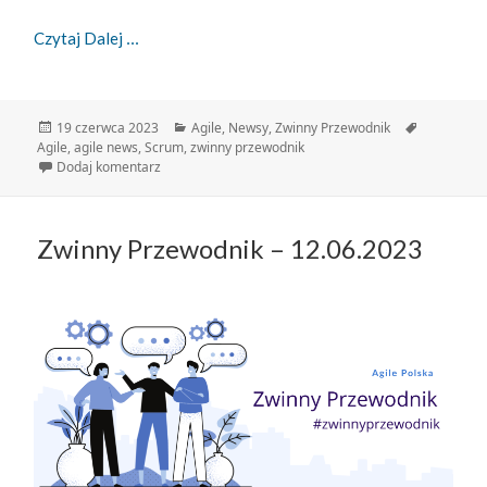
Zwinny Przewodnik – 19.06.2023
Czytaj Dalej
Data
Kategorie
Tagi
19 czerwca 2023
Agile
,
Newsy
,
Zwinny Przewodnik
publikacji
Agile
,
agile news
,
Scrum
,
zwinny przewodnik
do Zwinny Przewodnik – 19.06.2023
Dodaj komentarz
Zwinny Przewodnik – 12.06.2023