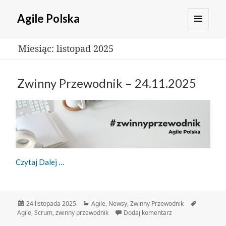
Agile Polska
MENU
Miesiąc:
listopad 2025
I
WIDGETY
Zwinny Przewodnik – 24.11.2025
Zwinny Przewodnik – 24.11.2025
Czytaj Dalej
Data
Kategorie
Tagi
24 listopada 2025
Agile
,
Newsy
,
Zwinny Przewodnik
publikacji
do Zwinny Przewodn
Agile
,
Scrum
,
zwinny przewodnik
Dodaj komentarz