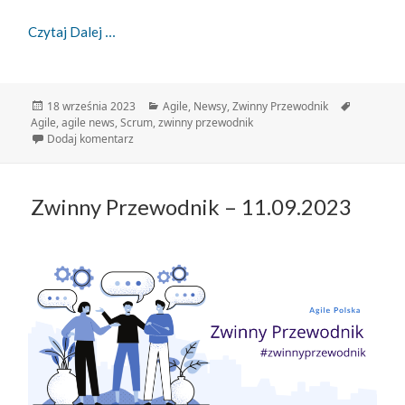
Zwinny Przewodnik – 18.09.2023
Czytaj Dalej
Data
Kategorie
Tagi
18 września 2023
Agile
,
Newsy
,
Zwinny Przewodnik
publikacji
Agile
,
agile news
,
Scrum
,
zwinny przewodnik
do Zwinny Przewodnik – 18.09.2023
Dodaj komentarz
Zwinny Przewodnik – 11.09.2023