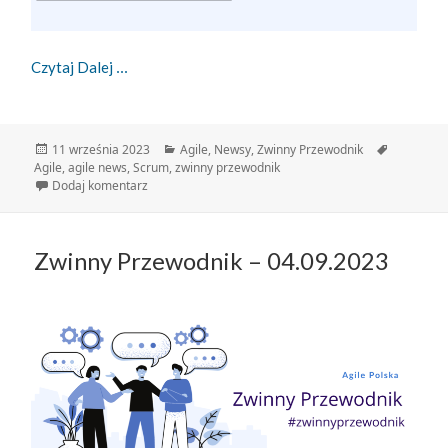
Zwinny Przewodnik – 11.09.2023
Czytaj Dalej
Data
Kategorie
Tagi
11 września 2023
Agile
,
Newsy
,
Zwinny Przewodnik
publikacji
Agile
,
agile news
,
Scrum
,
zwinny przewodnik
do Zwinny Przewodnik – 11.09.2023
Dodaj komentarz
Zwinny Przewodnik – 04.09.2023