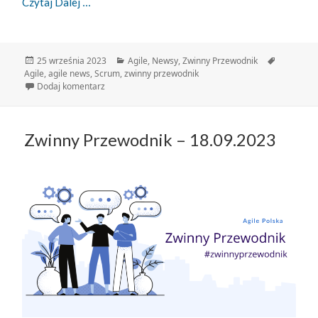
Zwinny Przewodnik – 25.09.2023
Czytaj Dalej
Data
Kategorie
Tagi
25 września 2023
Agile
,
Newsy
,
Zwinny Przewodnik
publikacji
Agile
,
agile news
,
Scrum
,
zwinny przewodnik
do Zwinny Przewodnik – 25.09.2023
Dodaj komentarz
Zwinny Przewodnik – 18.09.2023