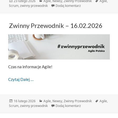
Data
Kategorie
Tagi
23 lutego 2026
Agile
,
Newsy
,
Zwinny Przewodnik
Agile
,
publikacji
do Zwinny Przewodnik – 
Scrum
,
zwinny przewodnik
Dodaj komentarz
Zwinny Przewodnik – 16.02.2026
Czas na informacje Agile!
Zwinny Przewodnik – 16.02.2026
Czytaj Dalej
Data
Kategorie
Tagi
16 lutego 2026
Agile
,
Newsy
,
Zwinny Przewodnik
Agile
,
publikacji
do Zwinny Przewodnik – 
Scrum
,
zwinny przewodnik
Dodaj komentarz