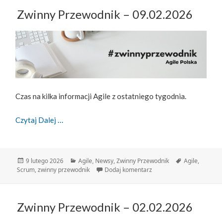
Zwinny Przewodnik – 09.02.2026
Czas na kilka informacji Agile z ostatniego tygodnia.
Zwinny Przewodnik – 09.02.2026
Czytaj Dalej
Data
Kategorie
Tagi
9 lutego 2026
Agile
,
Newsy
,
Zwinny Przewodnik
Agile
,
publikacji
do Zwinny Przewodnik – 
Scrum
,
zwinny przewodnik
Dodaj komentarz
Zwinny Przewodnik – 02.02.2026