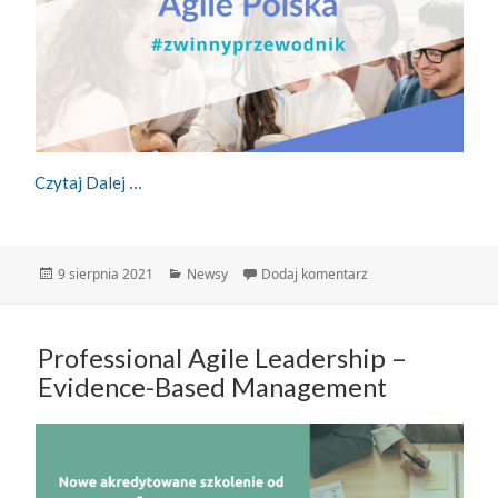
Zwinny Przewodnik – 09.08.2021
Czytaj Dalej
Data
Kategorie
do Zwinny Przewodni
9 sierpnia 2021
Newsy
Dodaj komentarz
publikacji
Professional Agile Leadership –
Evidence-Based Management