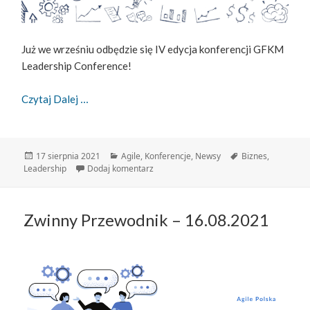
Już we wrześniu odbędzie się IV edycja konferencji GFKM
Leadership Conference!
GFKM Leadership Conference 2021
Czytaj Dalej
Data
Kategorie
Tagi
17 sierpnia 2021
Agile
,
Konferencje
,
Newsy
Biznes
,
publikacji
do GFKM Leadership Conference 2021
Leadership
Dodaj komentarz
Zwinny Przewodnik – 16.08.2021