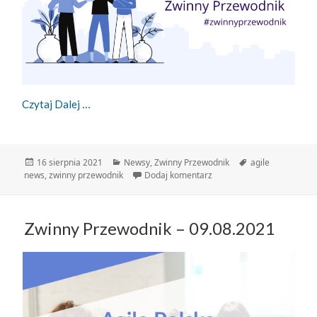
Zwinny Przewodnik – 16.08.2021
Czytaj Dalej
Data
Kategorie
Tagi
16 sierpnia 2021
Newsy
,
Zwinny Przewodnik
agile
publikacji
do Zwinny Przewodnik – 1
news
,
zwinny przewodnik
Dodaj komentarz
Zwinny Przewodnik – 09.08.2021