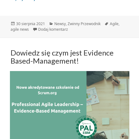
Data
Kategorie
Tagi
30 sierpnia 2021
Newsy
,
Zwinny Przewodnik
Agile
,
publikacji
do Zwinny Przewodnik – 30.08.2021
agile news
Dodaj komentarz
Dowiedz się czym jest Evidence
Based-Management!