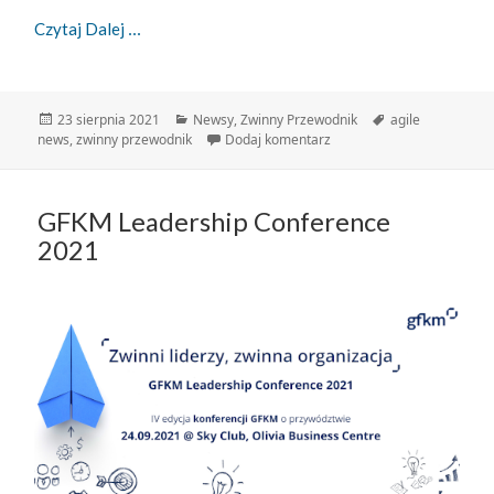
Zwinny Przewodnik – 23.08.2021
Czytaj Dalej
Data
Kategorie
Tagi
23 sierpnia 2021
Newsy
,
Zwinny Przewodnik
agile
publikacji
do Zwinny Przewodnik – 2
news
,
zwinny przewodnik
Dodaj komentarz
GFKM Leadership Conference
2021