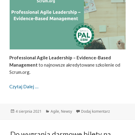
Professional Agile Leadership – Evidence-Based
Management
to najnowsze akredytowane szkolenie od
Scrum.org.
Professional Agile Leadership – Evidence-Based
Czytaj Dalej
Data
Kategorie
do Profession
4 sierpnia 2021
Agile
,
Newsy
Dodaj komentarz
publikacji
Do wygrania darmowe bilety na