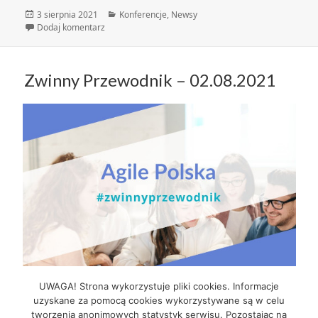
Data
Kategorie
3 sierpnia 2021
Konferencje
,
Newsy
publikacji
do Do wygrania darmowe bilety na Agile Corporate!
Dodaj komentarz
Zwinny Przewodnik – 02.08.2021
Zwinny Przewodnik – 02.08.2021
Czytaj Dalej
UWAGA! Strona wykorzystuje pliki cookies. Informacje
uzyskane za pomocą cookies wykorzystywane są w celu
tworzenia anonimowych statystyk serwisu. Pozostając na