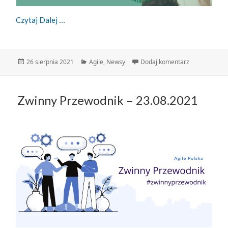
Dowiedz Się Czym Jest Evidence Based-Managem
Czytaj Dalej
Data
Kategorie
do Dowiedz s
26 sierpnia 2021
Agile
,
Newsy
Dodaj komentarz
publikacji
Zwinny Przewodnik – 23.08.2021