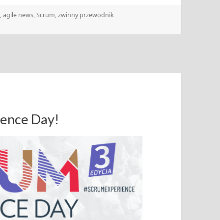
e
,
agile news
,
Scrum
,
zwinny przewodnik
ience Day!