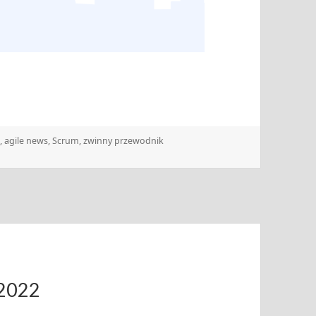
e
,
agile news
,
Scrum
,
zwinny przewodnik
.2022