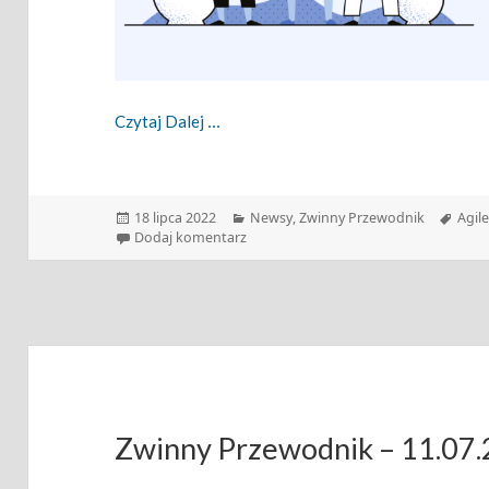
Zwinny Przewodnik – 18.07.2022
Czytaj Dalej
Data
Kategorie
Tagi
18 lipca 2022
Newsy
,
Zwinny Przewodnik
Agil
publikacji
do Zwinny Przewodnik – 18.07.2022
Dodaj komentarz
Zwinny Przewodnik – 11.07