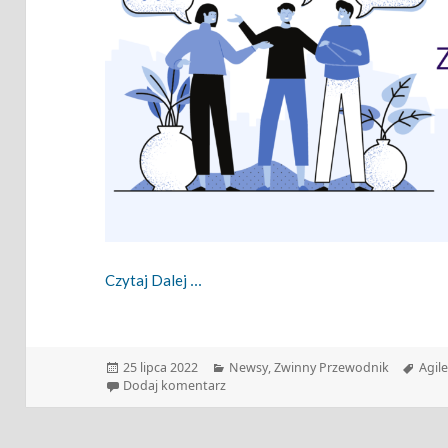
Zwinny Przewodnik – 25.07.2022
Czytaj Dalej
Data
Kategorie
Tagi
25 lipca 2022
Newsy
,
Zwinny Przewodnik
Agil
publikacji
do Zwinny Przewodnik – 25.07.2022
Dodaj komentarz