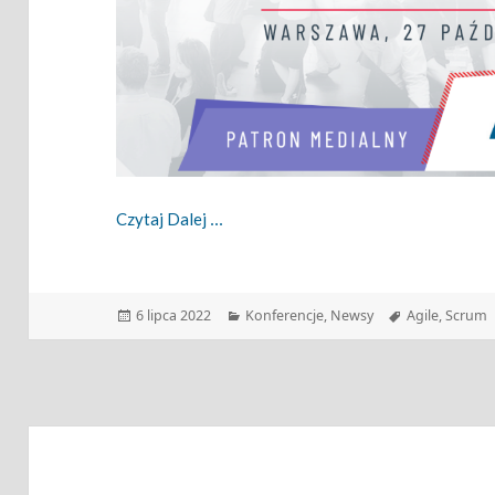
Zapraszamy Na Scrum Experience Day
Czytaj Dalej
Data
Kategorie
Tagi
6 lipca 2022
Konferencje
,
Newsy
Agile
,
Scrum
publikacji