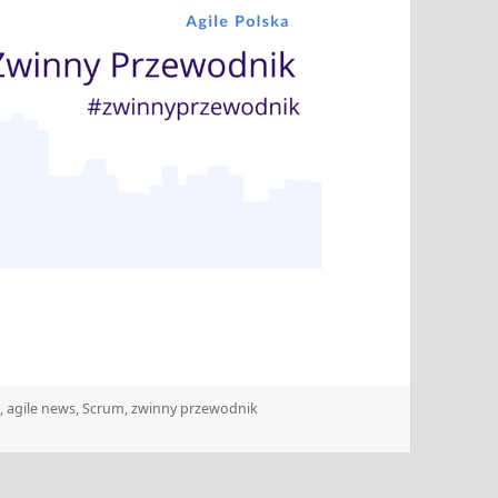
e
,
agile news
,
Scrum
,
zwinny przewodnik