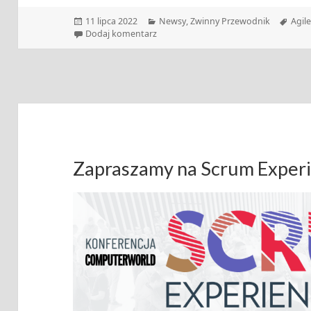
Data
Kategorie
Tagi
11 lipca 2022
Newsy
,
Zwinny Przewodnik
Agil
publikacji
do Zwinny Przewodnik – 11.07.2022
Dodaj komentarz
Zapraszamy na Scrum Exper