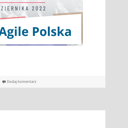
!
do Zapraszamy na Scrum Experience Day!
Dodaj komentarz