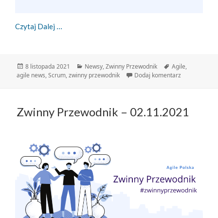
Zwinny Przewodnik – 08.11.2021
Czytaj Dalej
Data
Kategorie
Tagi
8 listopada 2021
Newsy
,
Zwinny Przewodnik
Agile
,
publikacji
do Zwinny Pr
agile news
,
Scrum
,
zwinny przewodnik
Dodaj komentarz
Zwinny Przewodnik – 02.11.2021