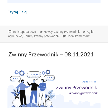
Zwinny Przewodnik – 15.11.2021
Czytaj Dalej
Data
Kategorie
Tagi
15 listopada 2021
Newsy
,
Zwinny Przewodnik
Agile
,
publikacji
do Zwinny Pr
agile news
,
Scrum
,
zwinny przewodnik
Dodaj komentarz
Zwinny Przewodnik – 08.11.2021