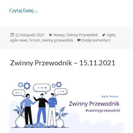
Zwinny Przewodnik – 22.11.2021
Czytaj Dalej
Data
Kategorie
Tagi
22 listopada 2021
Newsy
,
Zwinny Przewodnik
Agile
,
publikacji
do Zwinny Pr
agile news
,
Scrum
,
zwinny przewodnik
Dodaj komentarz
Zwinny Przewodnik – 15.11.2021