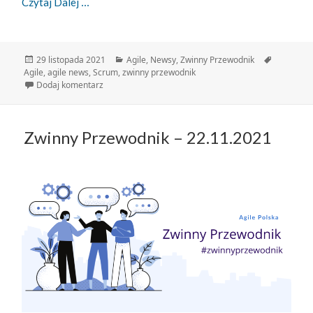
Zwinny Przewodnik – 29.11.2021
Czytaj Dalej
Data
Kategorie
Tagi
29 listopada 2021
Agile
,
Newsy
,
Zwinny Przewodnik
publikacji
Agile
,
agile news
,
Scrum
,
zwinny przewodnik
do Zwinny Przewodnik – 29.11.2021
Dodaj komentarz
Zwinny Przewodnik – 22.11.2021