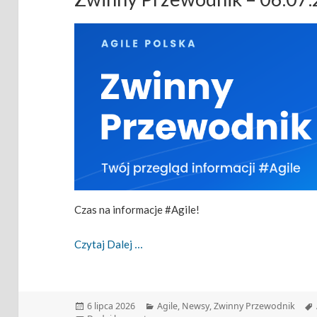
Czas na informacje #Agile!
Zwinny Przewodnik – 06.07.2026
Czytaj Dalej
Data
Kategorie
6 lipca 2026
Agile
,
Newsy
,
Zwinny Przewodnik