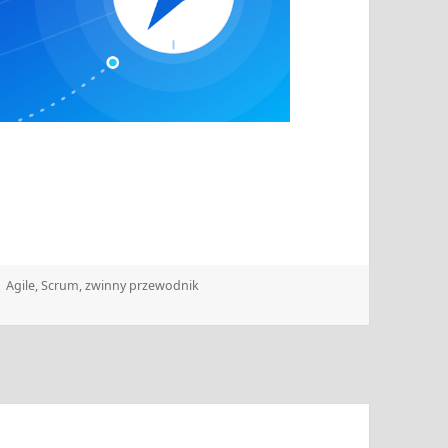
Tagi
Agile
,
Scrum
,
zwinny przewodnik