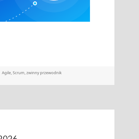
Tagi
Agile
,
Scrum
,
zwinny przewodnik
.2026