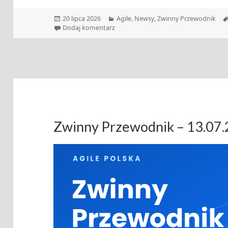
Data
Kategorie
20 lipca 2026
Agile
,
Newsy
,
Zwinny Przewodnik
publikacji
do Zwinny Przewodnik – 20.07.2026
Dodaj komentarz
Zwinny Przewodnik – 13.07