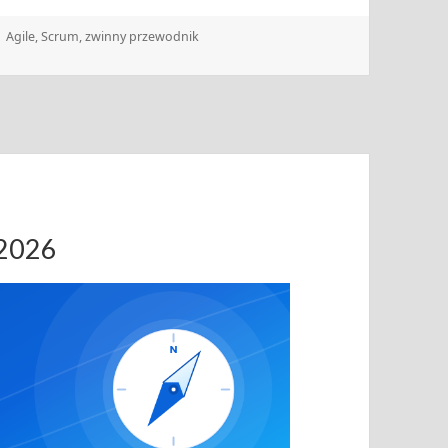
Tagi
Agile
,
Scrum
,
zwinny przewodnik
.2026