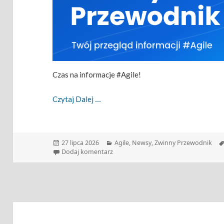
Czas na informacje #Agile!
Zwinny Przewodnik – 27.07.2026
Czytaj Dalej
Data
Kategorie
27 lipca 2026
Agile
,
Newsy
,
Zwinny Przewodnik
publikacji
do Zwinny Przewodnik – 27.07.2026
Dodaj komentarz