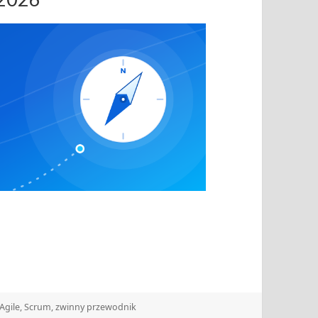
Tagi
Agile
,
Scrum
,
zwinny przewodnik