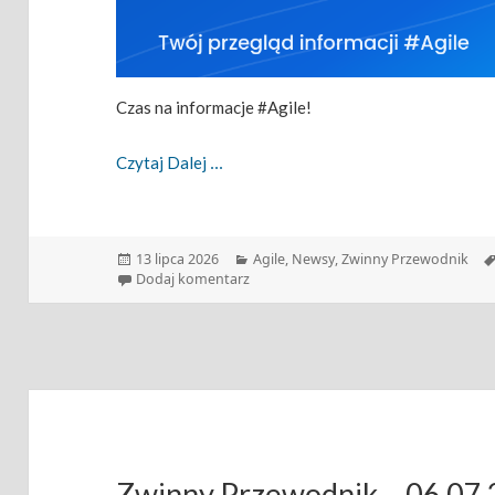
Czas na informacje #Agile!
Zwinny Przewodnik – 13.07.2026
Czytaj Dalej
Data
Kategorie
13 lipca 2026
Agile
,
Newsy
,
Zwinny Przewodnik
publikacji
do Zwinny Przewodnik – 13.07.2026
Dodaj komentarz
Zwinny Przewodnik – 06.07