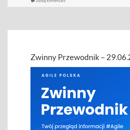
publikacji
do Zwinny Przewodnik – 06.07.2026
Dodaj komentarz
Zwinny Przewodnik – 29.06