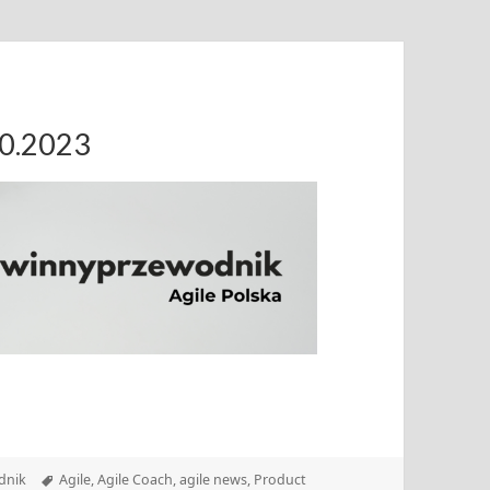
10.2023
Tagi
dnik
Agile
,
Agile Coach
,
agile news
,
Product