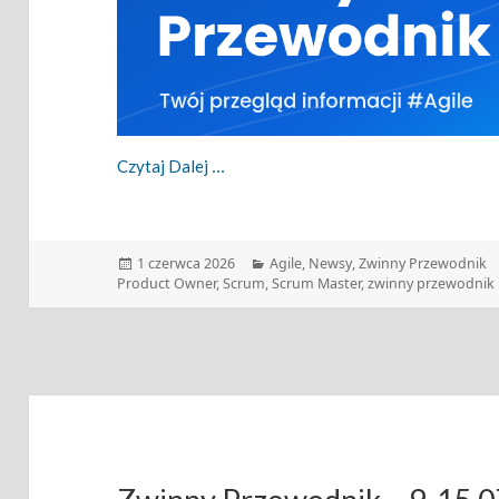
Zwinny Przewodnik – 01.06.2026
Czytaj Dalej
Data
Kategorie
1 czerwca 2026
Agile
,
Newsy
,
Zwinny Przewodnik
publikacji
Product Owner
,
Scrum
,
Scrum Master
,
zwinny przewodnik