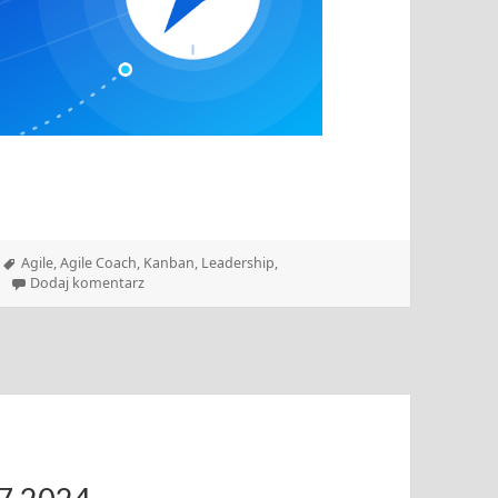
Tagi
Agile
,
Agile Coach
,
Kanban
,
Leadership
,
do Zwinny Przewodnik – 01.06.2026
Dodaj komentarz