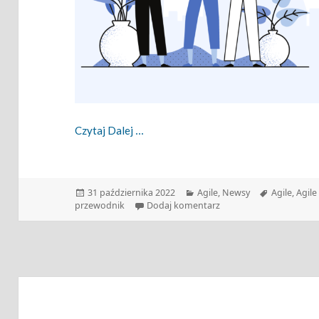
Zwinny Przewodnik – 31.10.2022
Czytaj Dalej
Data
Kategorie
Tagi
31 października 2022
Agile
,
Newsy
Agile
,
Agile
publikacji
do Zwinny Przewodnik –
przewodnik
Dodaj komentarz