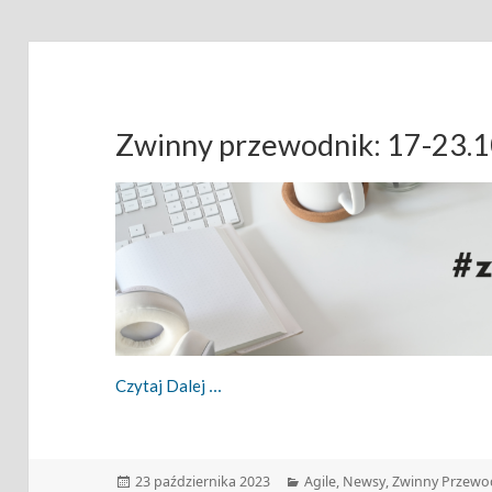
Zwinny przewodnik: 17-23.
Zwinny Przewodnik: 17-23.10.2023
Czytaj Dalej
Data
Kategorie
23 października 2023
Agile
,
Newsy
,
Zwinny Przewo