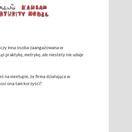
h czy inna osoba zaangażowana w
ąś praktykę, metrykę, ale niestety nie udaje
eś na meetupie, że firma działająca w
osi ona tam korzyści?
Jak Zostać Coachem, Który Proponuje Właściwe Praktyki?