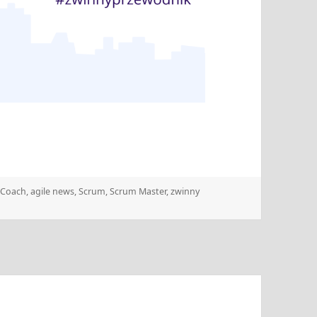
 Coach
,
agile news
,
Scrum
,
Scrum Master
,
zwinny
 31.10.2022