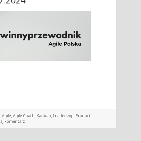
07.2024
Tagi
Agile
,
Agile Coach
,
Kanban
,
Leadership
,
Product
do Zwinny Przewodnik – 9-15.07.2024
aj komentarz