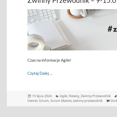
Zwinny Przewodnik – 9-15.
Czas na informacje Agile!
Zwinny Przewodnik – 9-15.07.2024
Czytaj Dalej
Data
Kategorie
15 lipca 2024
Agile
,
Newsy
,
Zwinny Przewodnik
publikacji
Owner
,
Scrum
,
Scrum Master
,
zwinny przewodnik
Dod