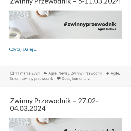
Zwinny Przewodnik – 5-11.03.2024
Zwinny Przewodnik – 5-11.03.2024
Czytaj Dalej
Data
Kategorie
Tagi
11 marca 2024
Agile
,
Newsy
,
Zwinny Przewodnik
Agile
,
publikacji
do Zwinny Przewodnik – 
Scrum
,
zwinny przewodnik
Dodaj komentarz
Zwinny Przewodnik – 27.02-
04.03.2024