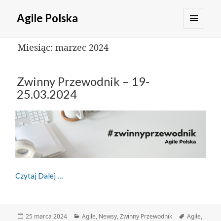
Agile Polska
MENU
Miesiąc:
marzec 2024
I
WIDGETY
Zwinny Przewodnik – 19-
25.03.2024
Zwinny Przewodnik – 19-25.03.2024
Czytaj Dalej
Data
Kategorie
Tagi
25 marca 2024
Agile
,
Newsy
,
Zwinny Przewodnik
Agile
,