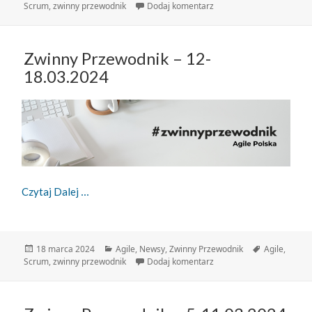
publikacji
do Zwinny Przewodnik – 
Scrum
,
zwinny przewodnik
Dodaj komentarz
Zwinny Przewodnik – 12-
18.03.2024
Zwinny Przewodnik – 12-18.03.2024
Czytaj Dalej
Data
Kategorie
Tagi
18 marca 2024
Agile
,
Newsy
,
Zwinny Przewodnik
Agile
,
publikacji
do Zwinny Przewodnik – 
Scrum
,
zwinny przewodnik
Dodaj komentarz