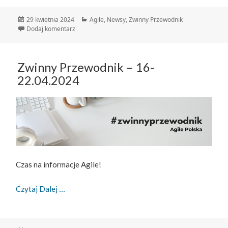
Data
Kategorie
29 kwietnia 2024
Agile
,
Newsy
,
Zwinny Przewodnik
publikacji
do Zwinny Przewodnik – 23-29.04.2024
Dodaj komentarz
Zwinny Przewodnik – 16-
22.04.2024
Czas na informacje Agile!
Zwinny Przewodnik – 16-22.04.2024
Czytaj Dalej