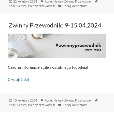
Data
Kategorie
Tagi
22 kwietnia 2024
Agile
,
Newsy
,
Zwinny Przewodnik
publikacji
do Zwinny Przewodn
Agile
,
Scrum
,
zwinny przewodnik
Dodaj komentarz
Zwinny Przewodnik: 9-15.04.2024
Czas na informacje agile z ostatniego tygodnia!
Zwinny Przewodnik: 9-15.04.2024
Czytaj Dalej
Data
Kategorie
Tagi
15 kwietnia 2024
Agile
,
Newsy
,
Zwinny Przewodnik
publikacji
do Zwinny Przewodn
Agile
,
Scrum
,
zwinny przewodnik
Dodaj komentarz