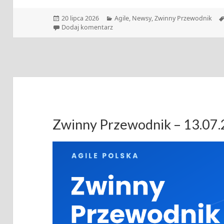
Data
Kategorie
20 lipca 2026
Agile
,
Newsy
,
Zwinny Przewodnik
publikacji
do Zwinny Przewodnik – 20.07.2026
Dodaj komentarz
Zwinny Przewodnik – 13.07