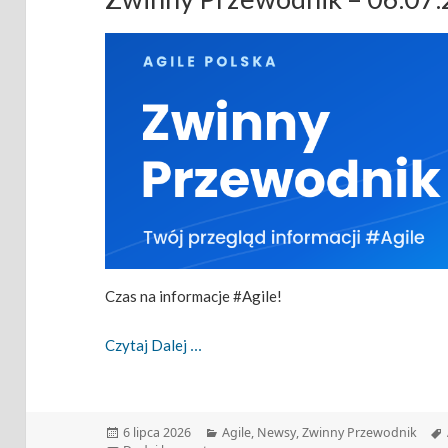
Czas na informacje #Agile!
Zwinny Przewodnik – 06.07.2026
Czytaj Dalej
Data
Kategorie
6 lipca 2026
Agile
,
Newsy
,
Zwinny Przewodnik