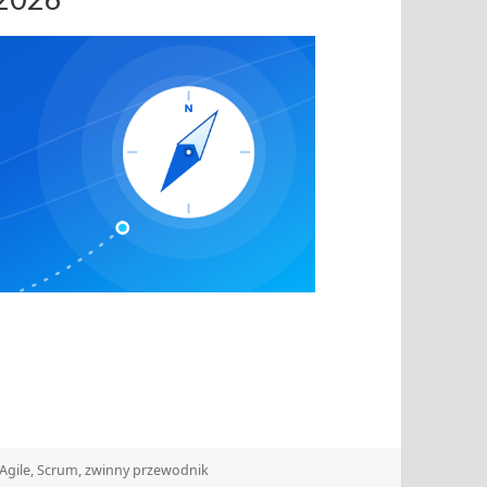
Tagi
Agile
,
Scrum
,
zwinny przewodnik