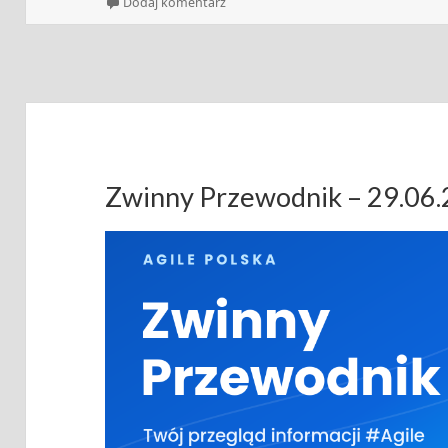
publikacji
do Zwinny Przewodnik – 06.07.2026
Dodaj komentarz
Zwinny Przewodnik – 29.06