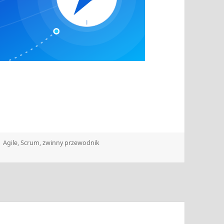
Tagi
Agile
,
Scrum
,
zwinny przewodnik