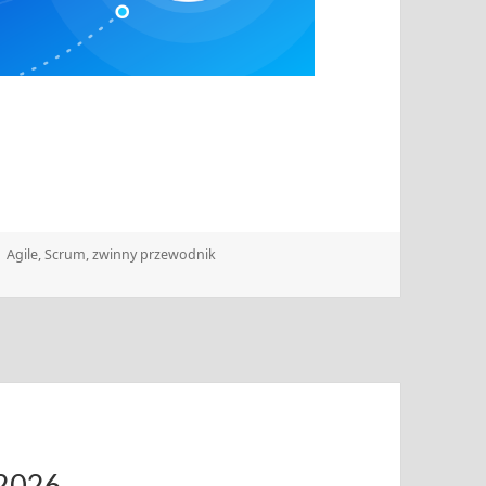
Tagi
Agile
,
Scrum
,
zwinny przewodnik
.2026