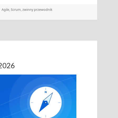
Tagi
Agile
,
Scrum
,
zwinny przewodnik
.2026