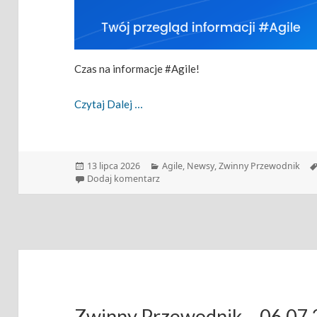
Czas na informacje #Agile!
Zwinny Przewodnik – 13.07.2026
Czytaj Dalej
Data
Kategorie
13 lipca 2026
Agile
,
Newsy
,
Zwinny Przewodnik
publikacji
do Zwinny Przewodnik – 13.07.2026
Dodaj komentarz
Zwinny Przewodnik – 06.07