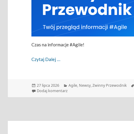
Czas na informacje #Agile!
Zwinny Przewodnik – 27.07.2026
Czytaj Dalej
Data
Kategorie
27 lipca 2026
Agile
,
Newsy
,
Zwinny Przewodnik
publikacji
do Zwinny Przewodnik – 27.07.2026
Dodaj komentarz