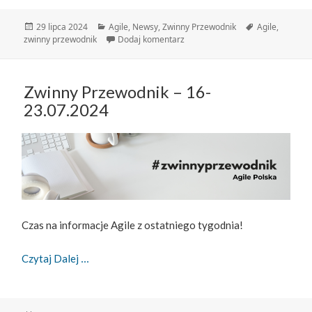
Data
Kategorie
Tagi
29 lipca 2024
Agile
,
Newsy
,
Zwinny Przewodnik
Agile
,
publikacji
do Zwinny Przewodnik – 23-29.0
zwinny przewodnik
Dodaj komentarz
Zwinny Przewodnik – 16-
23.07.2024
Czas na informacje Agile z ostatniego tygodnia!
Zwinny Przewodnik – 16-23.07.2024
Czytaj Dalej