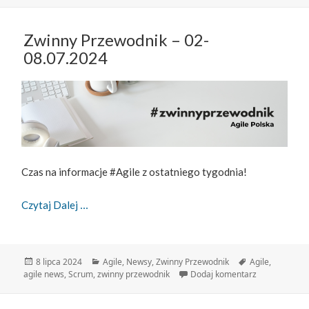
Zwinny Przewodnik – 02-
08.07.2024
Czas na informacje #Agile z ostatniego tygodnia!
Zwinny Przewodnik – 02-08.07.2024
Czytaj Dalej
Data
Kategorie
Tagi
8 lipca 2024
Agile
,
Newsy
,
Zwinny Przewodnik
Agile
,
publikacji
do Zwinny Pr
agile news
,
Scrum
,
zwinny przewodnik
Dodaj komentarz