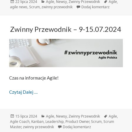
Data
Kategorie
Tagi
22 lipca 2024
Agile
,
Newsy
,
Zwinny Przewodnik
Agile
,
publikacji
do Zwinny Pr
agile news
,
Scrum
,
zwinny przewodnik
Dodaj komentarz
Zwinny Przewodnik – 9-15.07.2024
Czas na informacje Agile!
Zwinny Przewodnik – 9-15.07.2024
Czytaj Dalej
Data
Kategorie
Tagi
15 lipca 2024
Agile
,
Newsy
,
Zwinny Przewodnik
Agile
,
publikacji
Agile Coach
,
Kanban
,
Leadership
,
Product Owner
,
Scrum
,
Scrum
do Zwinny Przewodnik – 
Master
,
zwinny przewodnik
Dodaj komentarz