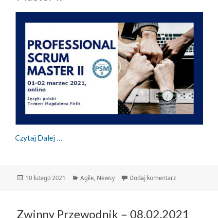
Szkolenie Professional Scrum Master II
Czytaj Dalej
Data
Kategorie
do Szkolenie Pr
10 lutego 2021
Agile
,
Newsy
Dodaj komentarz
publikacji
Zwinny Przewodnik – 08.02.2021