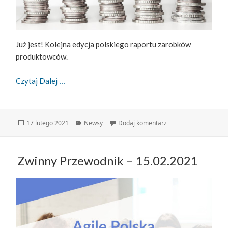
Już jest! Kolejna edycja polskiego raportu zarobków
produktowców.
Zarobki Produktowców W 2020 Roku
Czytaj Dalej
Data
Kategorie
do Zarobki produkto
17 lutego 2021
Newsy
Dodaj komentarz
publikacji
Zwinny Przewodnik – 15.02.2021