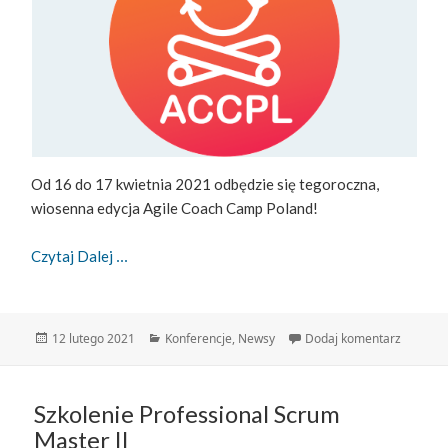
Od 16 do 17 kwietnia 2021 odbędzie się tegoroczna,
wiosenna edycja Agile Coach Camp Poland!
Wiosenne Szczepienie Z Agile’a – ACCPL 21′ Ma
Czytaj Dalej
Data
Kategorie
do Wiose
12 lutego 2021
Konferencje
,
Newsy
Dodaj komentarz
publikacji
Szkolenie Professional Scrum
Master II