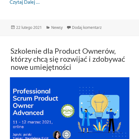
Zwinny Przewodnik – 22.02.2021
Czytaj Dalej
Data
Kategorie
do Zwinny Przewodnik
22 lutego 2021
Newsy
Dodaj komentarz
publikacji
Szkolenie dla Product Ownerów,
którzy chcą się rozwijać i zdobywać
nowe umiejętności