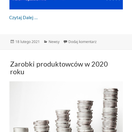
Szkolenie Dla Product Ownerów, Którzy Chcą Się
Czytaj Dalej
Data
Kategorie
do Szkolenie dla Pro
18 lutego 2021
Newsy
Dodaj komentarz
publikacji
Zarobki produktowców w 2020
roku