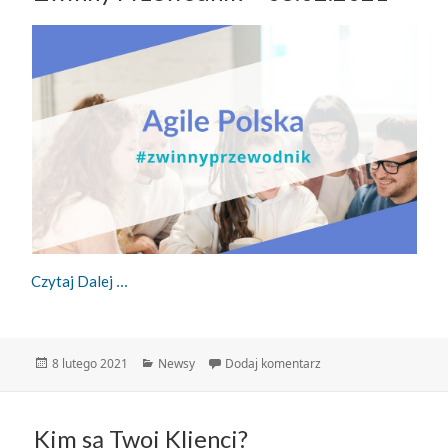
Zwinny Przewodnik – 08.02.2021
Czytaj Dalej
Data
Kategorie
do Zwinny Przewodnik 
8 lutego 2021
Newsy
Dodaj komentarz
publikacji
Kim są Twoi Klienci?