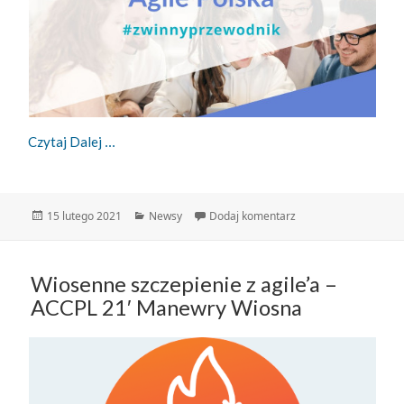
Zwinny Przewodnik – 15.02.2021
Czytaj Dalej
Data
Kategorie
do Zwinny Przewodnik
15 lutego 2021
Newsy
Dodaj komentarz
publikacji
Wiosenne szczepienie z agile’a –
ACCPL 21′ Manewry Wiosna