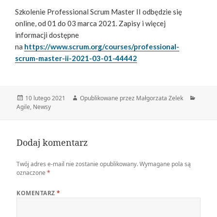
Szkolenie Professional Scrum Master II odbędzie się
online, od 01 do 03 marca 2021. Zapisy i więcej
informacji
dostępne
na
https://www.scrum.org/courses/professional-
scrum-master-ii-2021-03-01-44442
Data
Autor
Katego
10 lutego 2021
Opublikowane przez Małgorzata Zelek
publikacji
Agile
,
Newsy
Dodaj komentarz
Twój adres e-mail nie zostanie opublikowany.
Wymagane pola są
oznaczone
*
KOMENTARZ
*