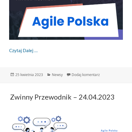
Scrum Experience Day 2023
Czytaj Dalej
Data
Kategorie
do Scrum Experien
25 kwietnia 2023
Newsy
Dodaj komentarz
publikacji
Zwinny Przewodnik – 24.04.2023