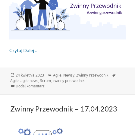
Zwinny Przewodnik – 24.04.2023
Czytaj Dalej
Data
Kategorie
Tagi
24 kwietnia 2023
Agile
,
Newsy
,
Zwinny Przewodnik
publikacji
Agile
,
agile news
,
Scrum
,
zwinny przewodnik
do Zwinny Przewodnik – 24.04.2023
Dodaj komentarz
Zwinny Przewodnik – 17.04.2023