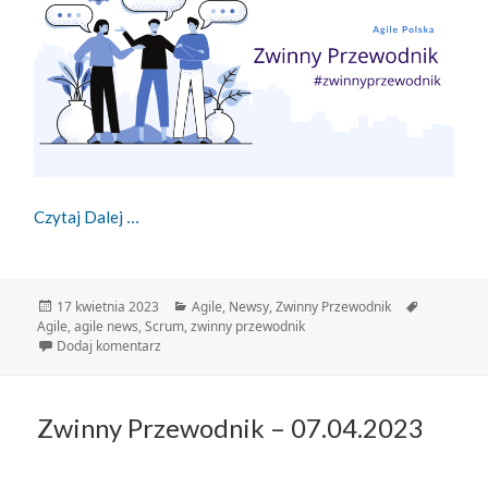
Zwinny Przewodnik – 17.04.2023
Czytaj Dalej
Data
Kategorie
Tagi
17 kwietnia 2023
Agile
,
Newsy
,
Zwinny Przewodnik
publikacji
Agile
,
agile news
,
Scrum
,
zwinny przewodnik
do Zwinny Przewodnik – 17.04.2023
Dodaj komentarz
Zwinny Przewodnik – 07.04.2023