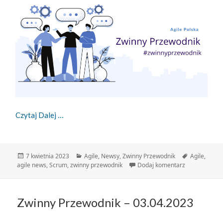
Zwinny Przewodnik – 07.04.2023
Czytaj Dalej
Data
Kategorie
Tagi
7 kwietnia 2023
Agile
,
Newsy
,
Zwinny Przewodnik
Agile
,
publikacji
do Zwinny Pr
agile news
,
Scrum
,
zwinny przewodnik
Dodaj komentarz
Zwinny Przewodnik – 03.04.2023