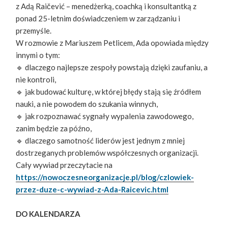
z Adą Raičević – menedżerką, coachką i konsultantką z
ponad 25-letnim doświadczeniem w zarządzaniu i
przemyśle.
W rozmowie z Mariuszem Petlicem, Ada opowiada między
innymi o tym:
🔹 dlaczego najlepsze zespoły powstają dzięki zaufaniu, a
nie kontroli,
🔹 jak budować kulturę, w której błędy stają się źródłem
nauki, a nie powodem do szukania winnych,
🔹 jak rozpoznawać sygnały wypalenia zawodowego,
zanim będzie za późno,
🔹 dlaczego samotność liderów jest jednym z mniej
dostrzeganych problemów współczesnych organizacji.
Cały wywiad przeczytacie na
https://nowoczesneorganizacje.pl/blog/czlowiek-
przez-duze-c-wywiad-z-Ada-Raicevic.html
DO KALENDARZA