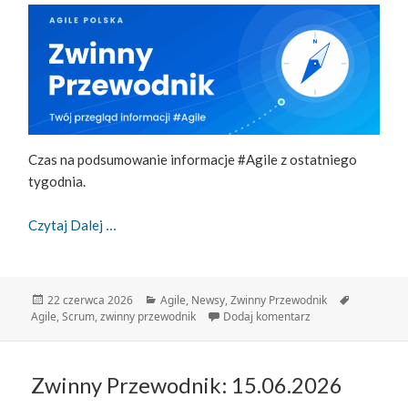
Czas na podsumowanie informacje #Agile z ostatniego
tygodnia.
Zwinny Przewodnik – 22.06.2026
Czytaj Dalej
Data
Kategorie
Tagi
22 czerwca 2026
Agile
,
Newsy
,
Zwinny Przewodnik
publikacji
do Zwinny Przewodn
Agile
,
Scrum
,
zwinny przewodnik
Dodaj komentarz
Zwinny Przewodnik: 15.06.2026