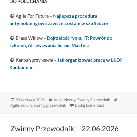
DO POŁUCHANIA
🎧 Agile For Future –
Najlepsza procedura
antymobbingowa zawsze zostaje w szufladzie
🎧 Brass Willow –
Dojrzałość rynku IT: Powrót do
szkoleń, AI i wyzwania Scrum Mastera
🎧 Kanban przy kawie –
Jak organizować pracę w L&D?
Kanbanem!
Data
Kategorie
Tagi
29 czerwca 2026
Agile
,
Newsy
,
Zwinny Przewodnik
publikacji
do Zwinny Przewodn
Agile
,
Scrum
,
zwinny przewodnik
Dodaj komentarz
Zwinny Przewodnik – 22.06.2026