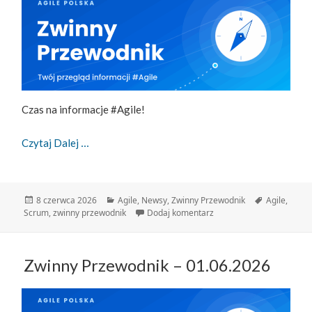
Czas na informacje #Agile!
Zwinny Przewodnik – 08.06.2026
Czytaj Dalej
Data
Kategorie
Tagi
8 czerwca 2026
Agile
,
Newsy
,
Zwinny Przewodnik
Agile
,
publikacji
do Zwinny Przewodnik – 
Scrum
,
zwinny przewodnik
Dodaj komentarz
Zwinny Przewodnik – 01.06.2026