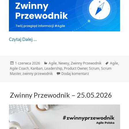
Zwinny Przewodnik – 01.06.2026
Czytaj Dalej
Data
Kategorie
Tagi
1 czerwca 2026
Agile
,
Newsy
,
Zwinny Przewodnik
Agile
,
publikacji
Agile Coach
,
Kanban
,
Leadership
,
Product Owner
,
Scrum
,
Scrum
do Zwinny Przewodnik – 
Master
,
zwinny przewodnik
Dodaj komentarz
Zwinny Przewodnik – 25.05.2026