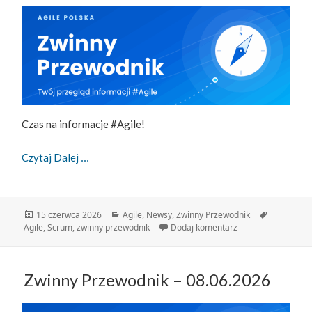
Czas na informacje #Agile!
Zwinny Przewodnik: 15.06.2026
Czytaj Dalej
Data
Kategorie
Tagi
15 czerwca 2026
Agile
,
Newsy
,
Zwinny Przewodnik
publikacji
do Zwinny Przewodn
Agile
,
Scrum
,
zwinny przewodnik
Dodaj komentarz
Zwinny Przewodnik – 08.06.2026