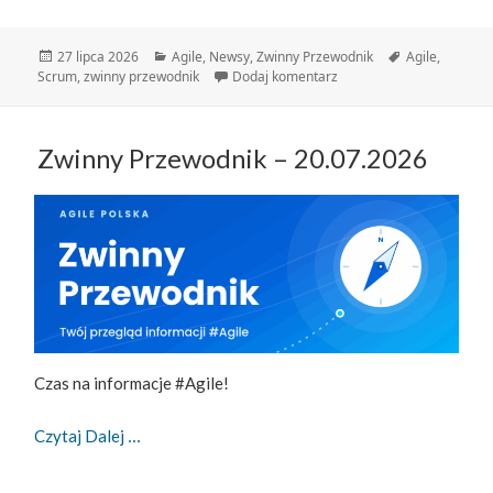
Data
Kategorie
Tagi
27 lipca 2026
Agile
,
Newsy
,
Zwinny Przewodnik
Agile
,
publikacji
do Zwinny Przewodnik – 
Scrum
,
zwinny przewodnik
Dodaj komentarz
Zwinny Przewodnik – 20.07.2026
Czas na informacje #Agile!
Zwinny Przewodnik – 20.07.2026
Czytaj Dalej