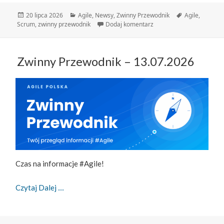
Data
Kategorie
Tagi
20 lipca 2026
Agile
,
Newsy
,
Zwinny Przewodnik
Agile
,
publikacji
do Zwinny Przewodnik – 
Scrum
,
zwinny przewodnik
Dodaj komentarz
Zwinny Przewodnik – 13.07.2026
Czas na informacje #Agile!
Zwinny Przewodnik – 13.07.2026
Czytaj Dalej