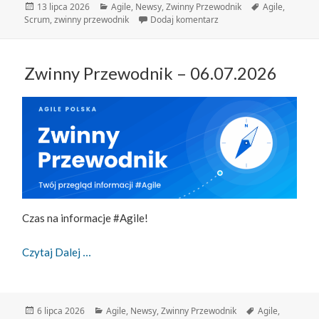
Data
Kategorie
Tagi
13 lipca 2026
Agile
,
Newsy
,
Zwinny Przewodnik
Agile
,
publikacji
do Zwinny Przewodnik – 
Scrum
,
zwinny przewodnik
Dodaj komentarz
Zwinny Przewodnik – 06.07.2026
Czas na informacje #Agile!
Zwinny Przewodnik – 06.07.2026
Czytaj Dalej
Data
Kategorie
Tagi
6 lipca 2026
Agile
,
Newsy
,
Zwinny Przewodnik
Agile
,