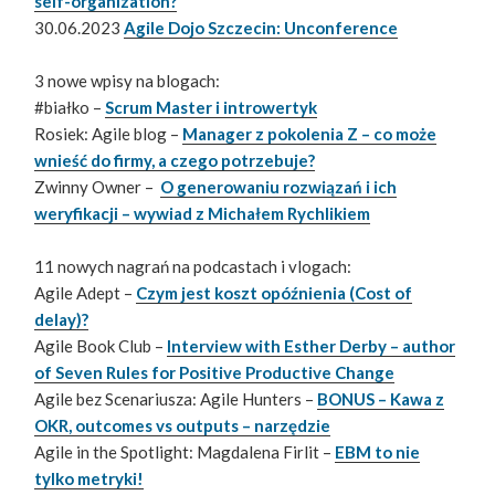
self-organization?
30.06.2023
Agile Dojo Szczecin: Unconference
3 nowe wpisy na blogach:
#białko –
Scrum Master i introwertyk
Rosiek: Agile blog –
Manager z pokolenia Z – co może
wnieść do firmy, a czego potrzebuje?
Zwinny Owner –
O generowaniu rozwiązań i ich
weryfikacji – wywiad z Michałem Rychlikiem
11 nowych nagrań na podcastach i vlogach:
Agile Adept –
Czym jest koszt opóźnienia (Cost of
delay)?
Agile Book Club –
Interview with Esther Derby – author
of Seven Rules for Positive Productive Change
Agile bez Scenariusza: Agile Hunters –
BONUS – Kawa z
OKR, outcomes vs outputs – narzędzie
Agile in the Spotlight: Magdalena Firlit –
EBM to nie
tylko metryki!