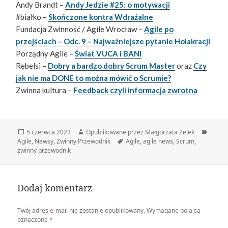
Andy Brandt –
Andy Jedzie #25: o motywacji
#białko –
Skończone kontra Wdrażalne
Fundacja Zwinność / Agile Wrocław –
Agile po
przejściach – Odc. 9 – Najważniejsze pytanie Holakracji
Porządny Agile –
Świat VUCA i BANI
Rebelsi –
Dobry a bardzo dobry Scrum Master
oraz
Czy
jak nie ma DONE to można mówić o Scrumie?
Zwinna kultura –
Feedback czyli informacja zwrotna
Data
Autor
Katego
5 czerwca 2023
Opublikowane przez Małgorzata Zelek
publikacji
Tagi
Agile
,
Newsy
,
Zwinny Przewodnik
Agile
,
agile news
,
Scrum
,
zwinny przewodnik
Dodaj komentarz
Twój adres e-mail nie zostanie opublikowany.
Wymagane pola są
oznaczone
*