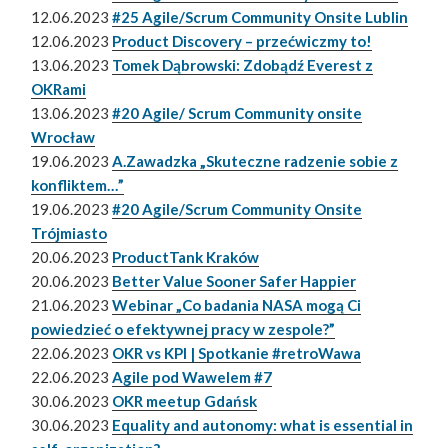
12.06.2023
#25 Agile/Scrum Community Onsite Lublin
12.06.2023
Product Discovery – przećwiczmy to!
13.06.2023
Tomek Dąbrowski: Zdobądź Everest z
OKRami
13.06.2023
#20 Agile/ Scrum Community onsite
Wrocław
19.06.2023
A.Zawadzka „Skuteczne radzenie sobie z
konfliktem…”
19.06.2023
#20 Agile/Scrum Community Onsite
Trójmiasto
20.06.2023
ProductTank Kraków
20.06.2023
Better Value Sooner Safer Happier
21.06.2023
Webinar „Co badania NASA mogą Ci
powiedzieć o efektywnej pracy w zespole?”
22.06.2023
OKR vs KPI | Spotkanie #retroWawa
22.06.2023
Agile pod Wawelem #7
30.06.2023
OKR meetup Gdańsk
30.06.2023
Equality and autonomy: what is essential in