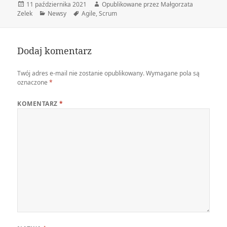
Data
Autor
11 października 2021
Opublikowane przez Małgorzata
publikacji
Kategorie
Tagi
Zelek
Newsy
Agile
,
Scrum
Dodaj komentarz
Twój adres e-mail nie zostanie opublikowany.
Wymagane pola są
oznaczone
*
KOMENTARZ
*