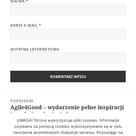
NAZWA
*
ADRES E-MAIL
*
WITRYNA INTERNETOWA
Nawigacja
POPRZEDNI
wpisu
Agile4Good – wydarzenie pełne inspiracji
Poprzedni
i profesjonalnej wiedzy
wpis:
UWAGA! Strona wykorzystuje pliki cookies. Informacje
uzyskane za pomocą cookies wykorzystywane są w celu
NASTĘPNY
tworzenia anonimowych statystyk serwisu. Pozostając na