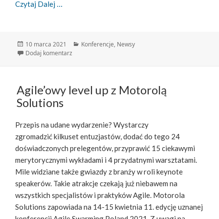
Zapraszamy Na Agile Corporate!
Czytaj Dalej
Data
Kategorie
10 marca 2021
Konferencje
,
Newsy
publikacji
do Zapraszamy na Agile Corporate!
Dodaj komentarz
Agile’owy level up z Motorolą
Solutions
Przepis na udane wydarzenie? Wystarczy
zgromadzić kilkuset entuzjastów, dodać do tego 24
doświadczonych prelegentów, przyprawić 15 ciekawymi
merytorycznymi wykładami i 4 przydatnymi warsztatami.
Mile widziane także gwiazdy z branży w roli keynote
speakerów. Takie atrakcje czekają już niebawem na
wszystkich specjalistów i praktyków Agile. Motorola
Solutions zapowiada na 14-15 kwietnia 11. edycję uznanej
konferencji Agile Swarming Poland 2021. Z uwagi na