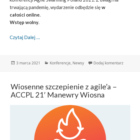
trwającą pandemię, wydarzenie odbędzie się
w
całości online
.
Wstęp wolny
.
Agile’owy Level Up Z Motorolą Solutions
Czytaj Dalej
Data
Kategorie
do Agile’
3 marca 2021
Konferencje
,
Newsy
Dodaj komentarz
publikacji
Wiosenne szczepienie z agile’a –
ACCPL 21′ Manewry Wiosna