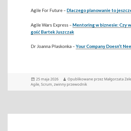
Agile For Future –
Dlaczego planowanie to jeszcze
Agile Wars Express –
Mentoring w biznesie: Czy w
gość Bartek Juszczak
Dr Joanna Płaskonka –
Your Company Doesn’t Need
Data
Autor
25 maja 2026
Opublikowane przez Małgorzata Zel
publikacji
Agile
,
Scrum
,
zwinny przewodnik