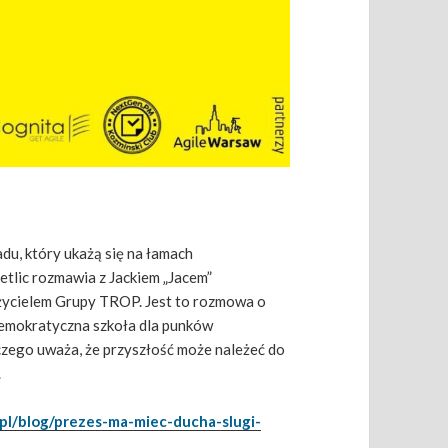
du, który ukażą się na łamach
tlic rozmawia z Jackiem „Jacem”
życielem Grupy TROP. Jest to rozmowa o
 demokratyczna szkoła dla punków
aczego uważa, że przyszłość może należeć do
.
pl/blog/prezes-ma-miec-ducha-slugi-