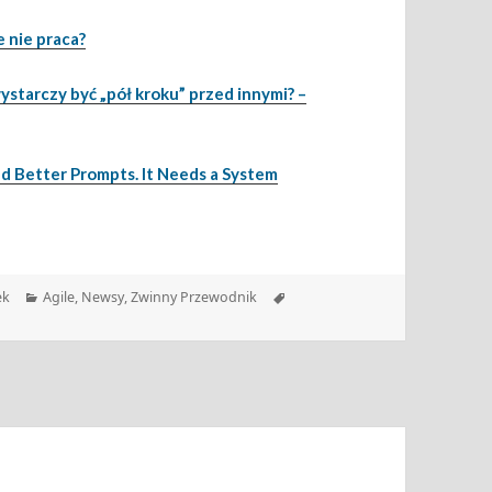
 nie praca?
ystarczy być „pół kroku” przed innymi? –
 Better Prompts. It Needs a System
Kategorie
Tagi
ek
Agile
,
Newsy
,
Zwinny Przewodnik