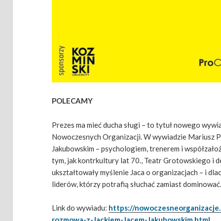
POLECAMY
Prezes ma mieć ducha sługi – to tytuł nowego wywia
Nowoczesnych Organizacji. W wywiadzie Mariusz Pe
Jakubowskim – psychologiem, trenerem i współzało
tym, jak kontrkultury lat 70., Teatr Grotowskiego i
ukształtowały myślenie Jaca o organizacjach – i dl
liderów, którzy potrafią słuchać zamiast dominować
Link do wywiadu:
https://nowoczesneorganizacje.
rozmowa-z-Jackiem-Jacem-Jakubowskim.html