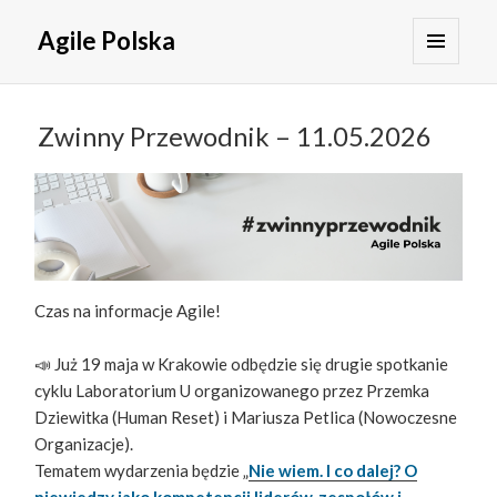
Agile Polska
MENU
I
WIDGETY
Zwinny Przewodnik – 11.05.2026
Czas na informacje Agile!
📣 Już 19 maja w Krakowie odbędzie się drugie spotkanie
cyklu Laboratorium U organizowanego przez Przemka
Dziewitka (Human Reset) i Mariusza Petlica (Nowoczesne
Organizacje).
Tematem wydarzenia będzie „
Nie wiem. I co dalej? O
niewiedzy jako kompetencji liderów, zespołów i