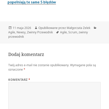
popełniają te same 5 błędów
Data
Autor
Kategor
11 maja 2026
Opublikowane przez Małgorzata Zelek
publikacji
Tagi
Agile
,
Newsy
,
Zwinny Przewodnik
Agile
,
Scrum
,
zwinny
przewodnik
Dodaj komentarz
Twój adres e-mail nie zostanie opublikowany.
Wymagane pola są
oznaczone
*
KOMENTARZ
*