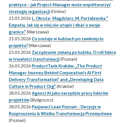
praktyce – jak Project Manager może współtworzyć
strategię organizacji
(Online)
21.05.2026
L. Okruta- Magdziarz, M. Portalewska ”
Empatia. Jak się w niej nie utopić i dbać o swoje
granice.”
(Warszawa)
21.05.2026
Co zostaje w ludziach po zamknięciu
projektu?
(Warszawa)
25.05.2026
Zarządzanie zmianą po ludzku. O roli lidera
w trwałości transformacji
(Poznań)
26.05.2026
ProductTank Kraków: „The Product
Manager Journey Behind Corporation’s AI First
Delivery Transformation” and „Developing Data
Culture in Product Org”
(Kraków)
28.05.2026
Agenci AI jako narzędzie pracy liderów
projektów
(Bydgoszcz)
28.05.2026
Pasjonaci Lean Poznań: : Decyzje w
Rozproszeniu & Wielka Transformacja Przemysłowa
(Poznań)