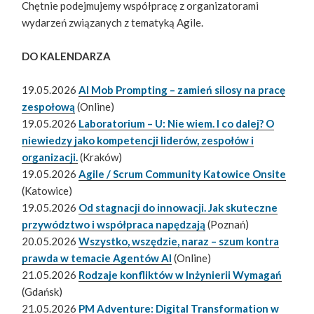
Chętnie podejmujemy współpracę z organizatorami
wydarzeń związanych z tematyką Agile.
DO KALENDARZA
19.05.2026
AI Mob Prompting – zamień silosy na pracę
zespołową
(Online)
19.05.2026
Laboratorium – U: Nie wiem. I co dalej? O
niewiedzy jako kompetencji liderów, zespołów i
organizacji.
(Kraków)
19.05.2026
Agile / Scrum Community Katowice Onsite
(Katowice)
19.05.2026
Od stagnacji do innowacji. Jak skuteczne
przywództwo i współpraca napędzają
(Poznań)
20.05.2026
Wszystko, wszędzie, naraz – szum kontra
prawda w temacie Agentów AI
(Online)
21.05.2026
Rodzaje konfliktów w Inżynierii Wymagań
(Gdańsk)
21.05.2026
PM Adventure: Digital Transformation w