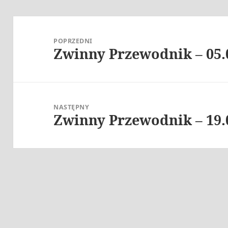
Nawigacja
wpisu
POPRZEDNI
Zwinny Przewodnik – 05.
Poprzedni
wpis:
NASTĘPNY
Zwinny Przewodnik – 19.
Następny
wpis: