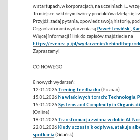
w startupach, w korporacjach, na uczelniach i… wszę
To miejsce, w którym twórcy produktów dzielą się i
Przyjdź, zadaj pytania, opowiedz swoją historię, po
Organizatorami wydarzenia są
Paweł Lewiński
,
Kar
Więcej informacji i link do zapisów znajdziecie na
https://evenea.pl/pl/wydarzenie/behindtheprod
Zapraszamy!
CO NOWEGO
8 nowych wydarzeń:
12.01.2026
Trening feedbacku
(Poznań)
15.01.2026
Na właściwych torach: Technologia, P
15.01.2026
Systems and Complexity in Organisat
(Online)
19.01.2026
Transformacja zwinna w dobie AI. No
22.01.2026
Kiedy uczestnik odpływa, atakuje alb
spotkania
(Gdańsk)