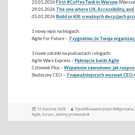
23.01.2026
First #CoffeeTank in Warsaw
(Warsz
29.01.2026
The one where UX, Accessibility, and 
05.02.2026
Build or Kill: o ważnych decyzjach p
1 nowy wpis na blogach:
Agile For Future –
7 sygnałów, że Twoja organiza
3 nowe odcinki na podcastach i vlogach:
Agile Wars Express –
Pęknięcie bańki Agile
Człowiek Plus –
Wypalenie zawodowe: jak rozpozn
Skuteczny CEO –
7 najważniejszych wyzwań CEO 
Data
Autor
12 stycznia 2026
Opublikowane przez Małgorzata 
publikacji
Agile
,
Scrum
,
zwinny przewodnik