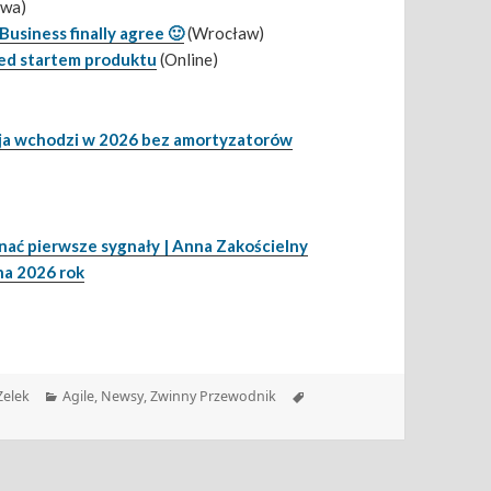
awa)
Business finally agree 🙂
(Wrocław)
rzed startem produktu
(Online)
cja wchodzi w 2026 bez amortyzatorów
ać pierwsze sygnały | Anna Zakościelny
na 2026 rok
Kategorie
Tagi
Zelek
Agile
,
Newsy
,
Zwinny Przewodnik