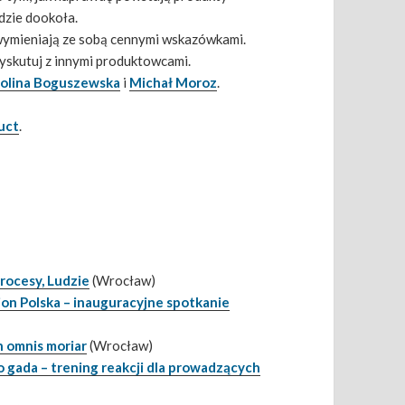
dzie dookoła.
 wymieniają ze sobą cennymi wskazówkami.
dyskutuj z innymi produktowcami.
olina Boguszewska
i
Michał Moroz
.
uct
.
rocesy, Ludzie
(Wrocław)
ion Polska – inauguracyjne spotkanie
n omnis moriar
(Wrocław)
o gada – trening reakcji dla prowadzących