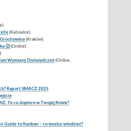
e)
site
(Katowice)
” Grochowina
(Kraków)
ka 🙂
(Online)
)
 Forum Wymiany Doświadczeń
(Online,
oach? Raport SMACZ 2025
dejście
NZ. To co dopiero w Twojej firmie?
 Guide to Kanban – co musisz wiedzieć?