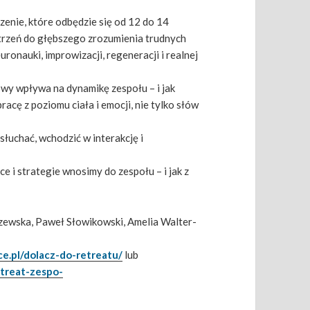
rzenie, które odbędzie się od 12 do 14
trzeń do głębszego zrozumienia trudnych
onauki, improwizacji, regeneracji i realnej
wy wpływa na dynamikę zespołu – i jak
acę z poziomu ciała i emocji, nie tylko słów
słuchać, wchodzić w interakcję i
e i strategie wnosimy do zespołu – i jak z
szewska, Paweł Słowikowski, Amelia Walter-
ce.pl/dolacz-do-retreatu/
lub
etreat-zespo-