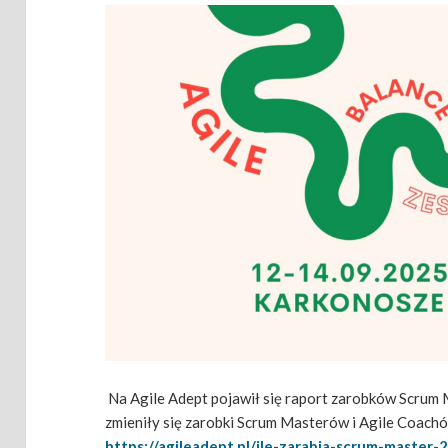
Na Agile Adept pojawił się raport zarobków Scrum 
zmieniły się zarobki Scrum Masterów i Agile Coachó
https://agileadept.pl/ile-zarabia-scrum-master-