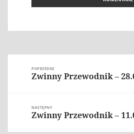
Nawigacja
wpisu
POPRZEDNI
Zwinny Przewodnik – 28.
Poprzedni
wpis:
NASTĘPNY
Zwinny Przewodnik – 11.
Następny
wpis: