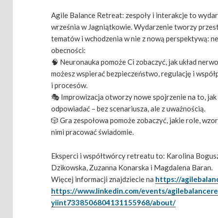
Agile Balance Retreat: zespoły i interakcje to wyda
września w Jagniątkowie. Wydarzenie tworzy przes
tematów i wchodzenia w nie z nową perspektywą: neur
obecności:
🧠 Neuronauka pomoże Ci zobaczyć, jak układ nerwo
możesz wspierać bezpieczeństwo, regulację i współpr
i procesów.
🎭 Improwizacja otworzy nowe spojrzenie na to, jak 
odpowiadać – bez scenariusza, ale z uważnością.
🎲 Gra zespołowa pomoże zobaczyć, jakie role, wzorc
nimi pracować świadomie.
Eksperci i współtwórcy retreatu to: Karolina Bogu
Dzikowska, Zuzanna Konarska i Magdalena Baran.
Więcej informacji znajdziecie na
https://agilebalan
https://www.linkedin.com/events/agilebalancer
yiint7338506804131155968/about/