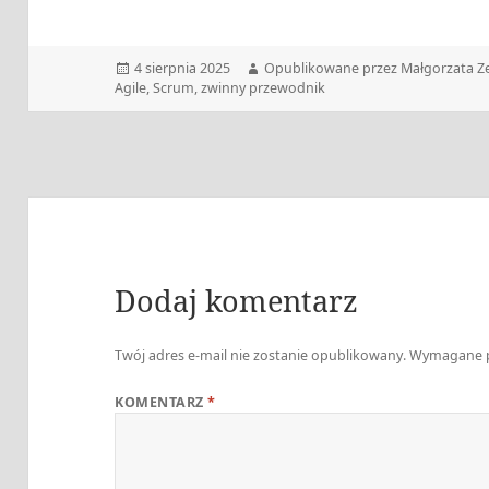
Data
Autor
4 sierpnia 2025
Opublikowane przez Małgorzata Z
publikacji
Agile
,
Scrum
,
zwinny przewodnik
Dodaj komentarz
Twój adres e-mail nie zostanie opublikowany.
Wymagane p
KOMENTARZ
*