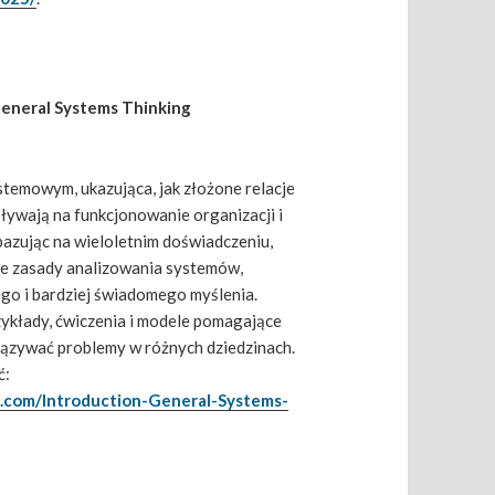
General Systems Thinking
stemowym, ukazująca, jak złożone relacje
ywają na funkcjonowanie organizacji i
bazując na wieloletnim doświadczeniu,
ne zasady analizowania systemów,
go i bardziej świadomego myślenia.
zykłady, ćwiczenia i modele pomagające
wiązywać problemy w różnych dziedzinach.
ć:
.com/Introduction-General-Systems-