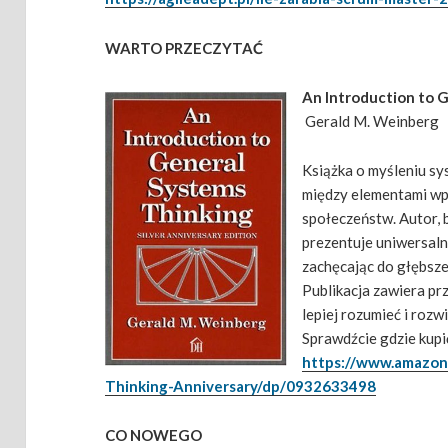
WARTO PRZECZYTAĆ
An Introduction to 
Gerald M. Weinberg
Książka o myśleniu sy
między elementami wpł
społeczeństw. Autor, 
prezentuje uniwersal
zachęcając do głębsze
Publikacja zawiera pr
lepiej rozumieć i roz
Sprawdźcie gdzie kupi
https://www.amazon
Thinking-Anniversary/dp/0932633498
CO NOWEGO