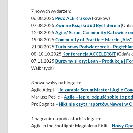
7 nowych wydarzeń:
06.08.2025
Piwo ALE Kraków
(Kraków)
07.08.2025
Zwinne Książki #60 Być liderem
(Onlin
12.08.2025
Agile/ Scrum Community Katowice on
19.08.2025
Community of Practice: Marcin „Aks
21.08.2025
Turkusowy Podwieczorek – Pogłębiar
08-10.10.2025
Konferencja ACCELER8IT
(Gdańsk
07.11.2025
Burzymy silosy: Lean – Produkcja |
Wałbrzych)
3 nowe wpisy na blogach:
Agile Adept –
Ile zarabia Scrum Master i Agile C
Mariusz Petlic –
Agile – lepiej odpuść sobie to po
ProCognita –
Nikt nie czyta raportów. Nawet w O
1 nagranie na podcastach i vlogach:
Agile in the Spotlight: Magdalena Firlit –
Nowy Open