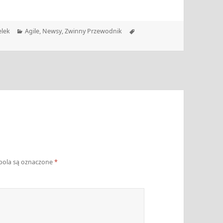
Kategorie
Tagi
elek
Agile
,
Newsy
,
Zwinny Przewodnik
ola są oznaczone
*