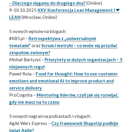
– Dlaczego sięgamy do drugiego dna?
(Online)
9-10.10.2025
XXV Konferencja Lean Management I ❤
LEAN
(Wrocław, Online)
5 nowych wpisów na blogach:
#K85.pl –
Retrospektywa z „uniwersalnymi
tematami”
oraz
Scrum i metryki – co może się przydać
zespołom zwinnym?
Michał Bartyzel –
Priorytety w dużych organizacjach – 5
niejawnych reguł
Paweł Rola –
Food for thought: How to use customer
emotions and emotional AI to improve product and
service delivery
ProCognita –
Mentoring liderów, czyli jak się rozwijać,
gdy nie masz na to czasu
5 nowych nagrań na podcastach i vlogach:
Agile Wars Express –
Czy framework ShapeUp podbije
świat Agile?