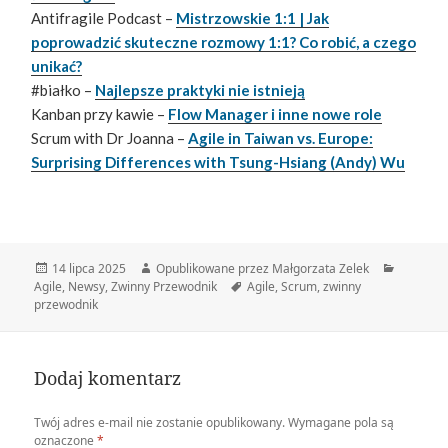
Antifragile Podcast –
Mistrzowskie 1:1 | Jak
poprowadzić skuteczne rozmowy 1:1? Co robić, a czego
unikać?
#białko –
Najlepsze praktyki nie istnieją
Kanban przy kawie –
Flow Manager i inne nowe role
Scrum with Dr Joanna –
Agile in Taiwan vs. Europe:
Surprising Differences with Tsung-Hsiang (Andy) Wu
Data
Autor
Kategori
14 lipca 2025
Opublikowane przez Małgorzata Zelek
publikacji
Tagi
Agile
,
Newsy
,
Zwinny Przewodnik
Agile
,
Scrum
,
zwinny
przewodnik
Dodaj komentarz
Twój adres e-mail nie zostanie opublikowany.
Wymagane pola są
oznaczone
*