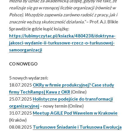
można by uznać za akademicką utopię, gdyby nie fakt, że
realizuje się go w rosnącej liczbie organizacji (również w
Polsce). Wszędzie zapewnia zarówno radość z pracy, jak i
znacznie wyższą skuteczność działania.”
– Prof. A.J. Blikle
Sprawdźcie gdzie kupić książkę:
https://lubimyczytac.pl/ksiazka/4804238/doktryna-
jakosci-wydanie-ii-turkusowe-rzecz-o-turkusowej-
samoorganizacji
CO NOWEGO
5 nowych wydarzeń:
18.07.2025
OKRy w firmie produkcyjnej? Case study
firmy TechRamps| Kawa z OKR
(Online)
25.07.2025
Holistyczne podejście do transformacji
organizacyjnej
– nowy termin (Online)
31.07.2025
Meetup AGILE Pod Wawelem w Krakowie
(Kraków)
08.08.2025
Turkusowe Śniadanie i Turkusowa Ewolucja