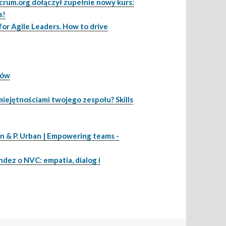
Scrum.org dołączył zupełnie nowy kurs:
s!
or Agile Leaders. How to drive
nów
iejętnościami twojego zespołu? Skills
an & P. Urban | Empowering teams -
dez o NVC: empatia, dialog i