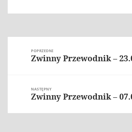
Nawigacja
wpisu
POPRZEDNI
Zwinny Przewodnik – 23.
Poprzedni
wpis:
NASTĘPNY
Zwinny Przewodnik – 07.
Następny
wpis: