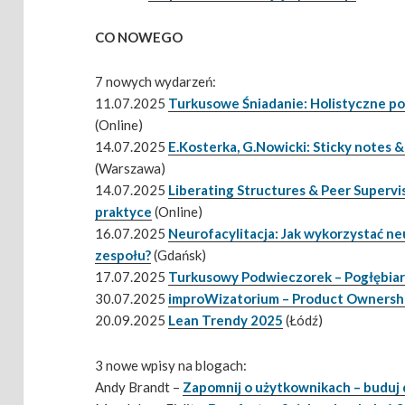
CO NOWEGO
7 nowych wydarzeń:
11.07.2025
Turkusowe Śniadanie: Holistyczne pod
(Online)
14.07.2025
E.Kosterka, G.Nowicki: Sticky notes &
(Warszawa)
14.07.2025
Liberating Structures & Peer Supervis
praktyce
(Online)
16.07.2025
Neurofacylitacja: Jak wykorzystać n
zespołu?
(Gdańsk)
17.07.2025
Turkusowy Podwieczorek – Pogłębiar
30.07.2025
improWizatorium – Product Ownersh
20.09.2025
Lean Trendy 2025
(Łódź)
3 nowe wpisy na blogach:
Andy Brandt –
Zapomnij o użytkownikach – buduj d