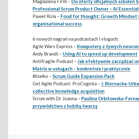
Magdalena Firlit –
Do oferty oficjalnych szkoleń 
Professional Scrum Product Owner – AI Essential
Paweł Rola –
Food for thought: Growth Mindset f
organisational success
6 nowych nagrań na podcastach i vlogach:
Agile Wars Express –
Komputery z żywych neuro
Andy Brandt –
Using AI to speed up development
Antifragile Podcast –
Jak efektywnie zarządzać um
Matrix w usługach – konkretnie i praktycznie
#białko –
Scrum Guide Expansion Pack
Get Agile Podcast: ProCognita –
J. Biernacka-Urb
collective knowledge acquisition
Scrum with Dr Joanna –
Paulina Orbitowska-Fernan
przywództwo z ludzką twarzą