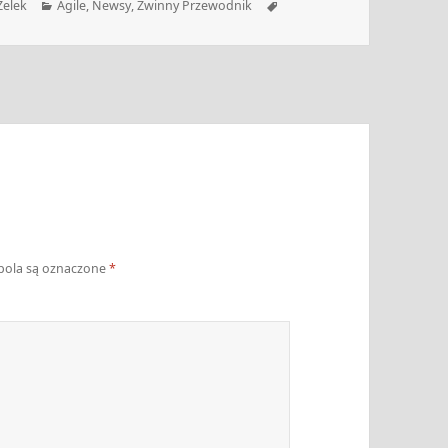
Kategorie
Tagi
Zelek
Agile
,
Newsy
,
Zwinny Przewodnik
ola są oznaczone
*