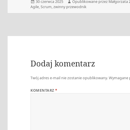
Data
Autor
30 czerwca 2025
Opublikowane przez Małgorzata 
publikacji
Agile
,
Scrum
,
zwinny przewodnik
Dodaj komentarz
Twój adres e-mail nie zostanie opublikowany.
Wymagane p
KOMENTARZ
*