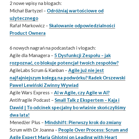
2 nowe wpisy na blogach:
Michał Bartyzel –
Odróżniaj wartościowe od
użytecznego
Rafał Markowicz –
Skalowanie odpowiedzialności
Product Ownera
6 nowych nagrań na podcastach i vlogach:
Agile dla Managera –
5 Dysfunkcji Zespołu – jak
rozpoznać, co blokuje potencjał twoich zespołów?
AgileLabs Scrum & Kanban –
Agile już nie jest
najfajniejszym kolegą na podwórku? Radek Orszewski
Paweł Lewiński Zwinny Wywiad
Agile Wars Express –
AI w Agile, czy Agile w AI?
Antifragile Podcast –
Small Talk z Ekspertem – Kaja i
Dawid | To odcinek specjalny bo właśnie skończyliśmy
dwa lata!
Menedżer Plus –
Mindshift: Pierwszy krok do zmiany
Scrum with Dr Joanna –
People Over Process: Scrum and
Agile Expert Maria Ghlotni on Leading with Heart