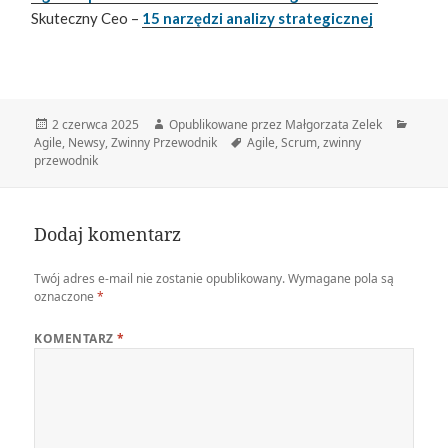
Skuteczny Ceo –
15 narzędzi analizy strategicznej
Data
Autor
Katego
2 czerwca 2025
Opublikowane przez Małgorzata Zelek
publikacji
Tagi
Agile
,
Newsy
,
Zwinny Przewodnik
Agile
,
Scrum
,
zwinny
przewodnik
Dodaj komentarz
Twój adres e-mail nie zostanie opublikowany.
Wymagane pola są
oznaczone
*
KOMENTARZ
*