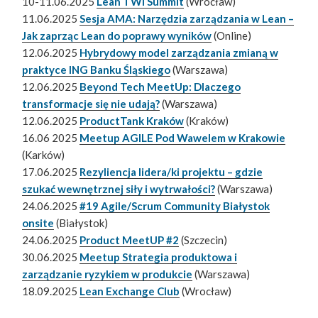
10-11.06.2025
Lean TWI Summit
(Wrocław)
11.06.2025
Sesja AMA: Narzędzia zarządzania w Lean –
Jak zaprząc Lean do poprawy wyników
(Online)
12.06.2025
Hybrydowy model zarządzania zmianą w
praktyce ING Banku Śląskiego
(Warszawa)
12.06.2025
Beyond Tech MeetUp: Dlaczego
transformacje się nie udają?
(Warszawa)
12.06.2025
ProductTank Kraków
(Kraków)
16.06 2025
Meetup AGILE Pod Wawelem w Krakowie
(Karków)
17.06.2025
Rezyliencja lidera/ki projektu – gdzie
szukać wewnętrznej siły i wytrwałości?
(Warszawa)
24.06.2025
#19 Agile/Scrum Community Białystok
onsite
(Białystok)
24.06.2025
Product MeetUP #2
(Szczecin)
30.06.2025
Meetup Strategia produktowa i
zarządzanie ryzykiem w produkcie
(Warszawa)
18.09.2025
Lean Exchange Club
(Wrocław)