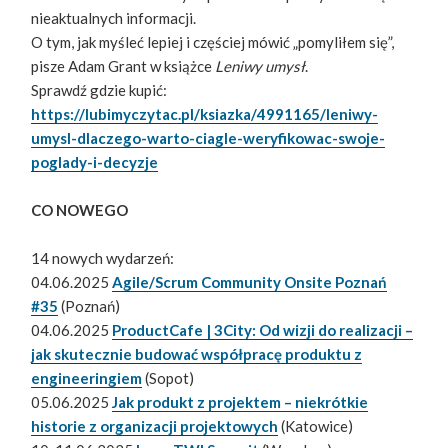
nieaktualnych informacji.
O tym, jak myśleć lepiej i częściej mówić „pomyliłem się”,
pisze Adam Grant w książce
Leniwy umysł
.
Sprawdź gdzie kupić:
https://lubimyczytac.pl/ksiazka/4991165/leniwy-
umysl-dlaczego-warto-ciagle-weryfikowac-swoje-
poglady-i-decyzje
CO NOWEGO
14 nowych wydarzeń:
04.06.2025
Agile/Scrum Community Onsite Poznań
#35
(Poznań)
04.06.2025
ProductCafe | 3City: Od wizji do realizacji –
jak skutecznie budować współpracę produktu z
engineeringiem
(Sopot)
05.06.2025
Jak produkt z projektem – niekrótkie
historie z organizacji projektowych
(Katowice)