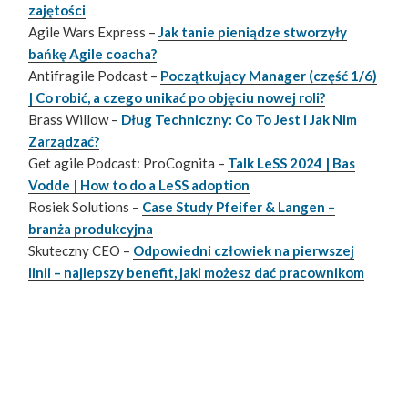
zajętości
Agile Wars Express –
Jak tanie pieniądze stworzyły
bańkę Agile coacha?
Antifragile Podcast –
Początkujący Manager (część 1/6)
| Co robić, a czego unikać po objęciu nowej roli?
Brass Willow –
Dług Techniczny: Co To Jest i Jak Nim
Zarządzać?
Get agile Podcast: ProCognita –
Talk LeSS 2024 | Bas
Vodde | How to do a LeSS adoption
Rosiek Solutions –
Case Study Pfeifer & Langen –
branża produkcyjna
Skuteczny CEO –
Odpowiedni człowiek na pierwszej
linii – najlepszy benefit, jaki możesz dać pracownikom