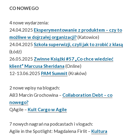
CO NOWEGO
4 nowe wydarzenia:
24.04.2025
Eksperymentowanie z produktem – czy to
możliwe w dojrzałej organizacji?
(Katowice)
24.04.2025
Szkoła superwizji, czyli jak to zrobić z klasą
(Łódź)
26.05.2025
Zwinne Książki #57 „Co chce wiedzieć
klient” Marcusa Sheridana
(Online)
12-13.06.2025
PAM Summit
(Kraków)
2 nowe wpisy na blogach:
A83 Marcin Grochowina –
Collaboration Debt – co
nowego?
QAgile –
Kult Cargo w Agile
7 nowych nagrań na podcastach i vlogach:
Agile in the Spotlight: Magdalena Firlit –
Kultura