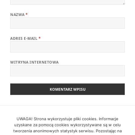
NAZWA
*
ADRES E-MAIL
*
WITRYNA INTERNETOWA
Nawigacja
POPRZEDNI
wpisu
Zwinny Przewodnik – 14.04.2025
UWAGA! Strona wykorzystuje pliki cookies. Informacje
Poprzedni
uzyskane za pomocą cookies wykorzystywane są w celu
wpis:
tworzenia anonimowych statystyk serwisu. Pozostając na