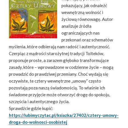
pokazujący, jak odnaleźć
wewnętrzną wolność i
życiową równowagę. Autor
analizuje źródła
ograniczających nas
przekonań oraz schematów
myślenia, które odbierają nam radość i autentyczność.
Czerpiąc z mądrości starożytnej tradycji Tolteków,
proponuje proste, a zarazem głęboko transformujące
zasady, które – wprowadzone w codzienne życie – mogą
prowadzić do prawdziwej przemiany. Choć wydają się
oczywiste, te cztery wewnętrzne „umowy” często
pozostają poza naszą świadomością. To właśnie ich
świadome przyjęcie może otworzyć drogę do spokoju,
szczęścia i autentycznego życia.
Sprawdźcie gdzie kupić:
https://lubimyczytac.pl/ksiazka/27402/cztery-umowy-
droga-do-wolnosci-osobistej