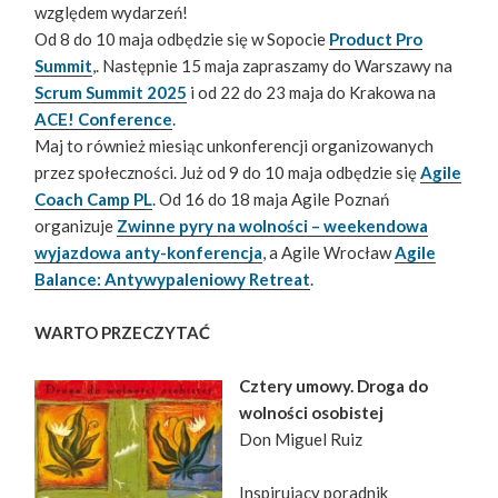
względem wydarzeń!
Od 8 do 10 maja odbędzie się w Sopocie
Product Pro
Summit
,. Następnie 15 maja zapraszamy do Warszawy na
Scrum Summit 2025
i od 22 do 23 maja do Krakowa na
ACE! Conference
.
Maj to również miesiąc unkonferencji organizowanych
przez społeczności. Już od 9 do 10 maja odbędzie się
Agile
Coach Camp PL
. Od 16 do 18 maja Agile Poznań
organizuje
Zwinne pyry na wolności – weekendowa
wyjazdowa anty-konferencja
, a Agile Wrocław
Agile
Balance: Antywypaleniowy Retreat
.
WARTO PRZECZYTAĆ
Cztery umowy. Droga do
wolności osobistej
Don Miguel Ruiz
Inspirujący poradnik