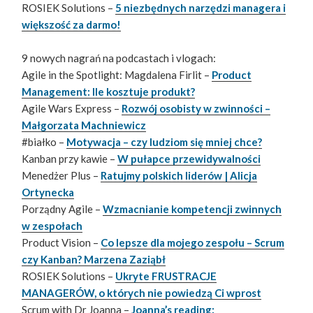
ROSIEK Solutions –
5 niezbędnych narzędzi managera i
większość za darmo!
9 nowych nagrań na podcastach i vlogach:
Agile in the Spotlight: Magdalena Firlit –
Product
Management: Ile kosztuje produkt?
Agile Wars Express –
Rozwój osobisty w zwinności –
Małgorzata Machniewicz
#białko –
Motywacja – czy ludziom się mniej chce?
Kanban przy kawie –
W pułapce przewidywalności
Menedżer Plus –
Ratujmy polskich liderów | Alicja
Ortynecka
Porządny Agile –
Wzmacnianie kompetencji zwinnych
w zespołach
Product Vision –
Co lepsze dla mojego zespołu – Scrum
czy Kanban? Marzena Zaziąbł
ROSIEK Solutions –
Ukryte FRUSTRACJE
MANAGERÓW, o których nie powiedzą Ci wprost
Scrum with Dr Joanna –
Joanna’s reading: