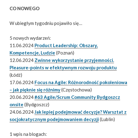
CO NOWEGO
W ubiegłym tygodniu pojawiło się…
5 nowych wydarzeń:
11.06.2024
Product Leadership: Obszary,
Kompetencje, Ludzie
(Poznań)
12.06.2024
Zwinne wykorzystanie przyjemności.
Pleasure-points w efektywnym rozwoju produktu
(Łódź)
17.06.2024
Focus na Agile: Różnorodność pokoleniowa
– jak pięknie się różnimy
(Częstochowa)
20.06.2024
#63 Agile/Scrum Community Bydgoszcz
onsite
(Bydgoszcz)
24.06.2024
Jak lepiej podejmować decyzje? Warsztat z
socjokratycznym podejmowaniem decyzji
(Lublin)
1 wpis na blogach: