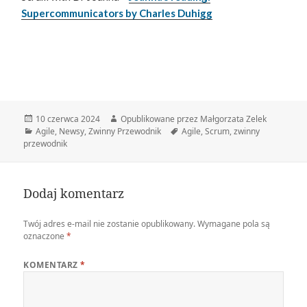
Supercommunicators by Charles Duhigg
Data
Autor
10 czerwca 2024
Opublikowane przez Małgorzata Zelek
publikacji
Kategorie
Tagi
Agile
,
Newsy
,
Zwinny Przewodnik
Agile
,
Scrum
,
zwinny
przewodnik
Dodaj komentarz
Twój adres e-mail nie zostanie opublikowany.
Wymagane pola są
oznaczone
*
KOMENTARZ
*