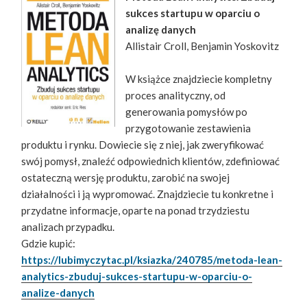
sukces startupu w oparciu o
analizę danych
Allistair Croll, Benjamin Yoskovitz
W książce znajdziecie kompletny
proces analityczny, od
generowania pomysłów po
przygotowanie zestawienia
produktu i rynku. Dowiecie się z niej, jak zweryfikować
swój pomysł, znaleźć odpowiednich klientów, zdefiniować
ostateczną wersję produktu, zarobić na swojej
działalności i ją wypromować. Znajdziecie tu konkretne i
przydatne informacje, oparte na ponad trzydziestu
analizach przypadku.
Gdzie kupić:
https://lubimyczytac.pl/ksiazka/240785/metoda-lean-
analytics-zbuduj-sukces-startupu-w-oparciu-o-
analize-danych