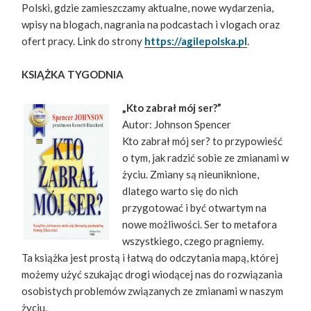
Polski, gdzie zamieszczamy aktualne, nowe wydarzenia,
wpisy na blogach, nagrania na podcastach i vlogach oraz
ofert pracy. Link do strony
https://agilepolska.pl
.
KSIĄŻKA TYGODNIA
„Kto zabrał mój ser?”
Autor: Johnson Spencer
Kto zabrał mój ser? to przypowieść
o tym, jak radzić sobie ze zmianami w
życiu. Zmiany są nieuniknione,
dlatego warto się do nich
przygotować i być otwartym na
nowe możliwości. Ser to metafora
wszystkiego, czego pragniemy.
Ta książka jest prostą i łatwą do odczytania mapą, której
możemy użyć szukając drogi wiodącej nas do rozwiązania
osobistych problemów związanych ze zmianami w naszym
życiu.