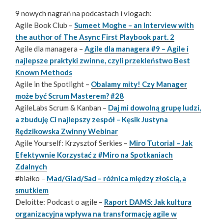
9 nowych nagrań na podcastach i vlogach:
Agile Book Club –
Sumeet Moghe – an Interview with
the author of The Async First Playbook part. 2
Agile dla managera –
Agile dla managera #9 – Agile i
najlepsze praktyki zwinne, czyli przekleństwo Best
Known Methods
Agile in the Spotlight –
Obalamy mity! Czy Manager
może być Scrum Masterem? #28
AgileLabs Scrum & Kanban –
Daj mi dowolną grupę ludzi,
a zbuduję Ci najlepszy zespół – Kęsik Justyna
Rędzikowska Zwinny Webinar
Agile Yourself: Krzysztof Serkies –
Miro Tutorial – Jak
Efektywnie Korzystać z #Miro na Spotkaniach
Zdalnych
#białko –
Mad/Glad/Sad – różnica między złością, a
smutkiem
Deloitte: Podcast o agile –
Raport DAMS: Jak kultura
organizacyjna wpływa na transformację agile w