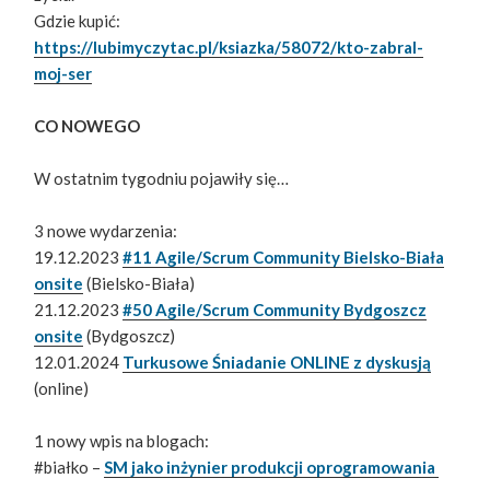
Gdzie kupić:
https://lubimyczytac.pl/ksiazka/58072/kto-zabral-
moj-ser
CO NOWEGO
W ostatnim tygodniu pojawiły się…
3 nowe wydarzenia:
19.12.2023
#11 Agile/Scrum Community Bielsko-Biała
onsite
(Bielsko-Biała)
21.12.2023
#50 Agile/Scrum Community Bydgoszcz
onsite
(Bydgoszcz)
12.01.2024
Turkusowe Śniadanie ONLINE z dyskusją
(online)
1 nowy wpis na blogach:
#białko –
SM jako inżynier produkcji oprogramowania