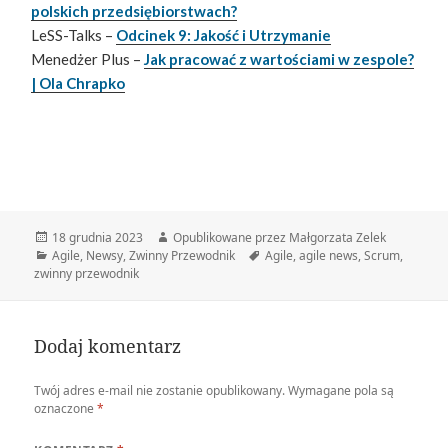
polskich przedsiębiorstwach?
LeSS-Talks –
Odcinek 9: Jakość i Utrzymanie
Menedżer Plus –
Jak pracować z wartościami w zespole?
| Ola Chrapko
Data
Autor
18 grudnia 2023
Opublikowane przez Małgorzata Zelek
publikacji
Kategorie
Tagi
Agile
,
Newsy
,
Zwinny Przewodnik
Agile
,
agile news
,
Scrum
,
zwinny przewodnik
Dodaj komentarz
Twój adres e-mail nie zostanie opublikowany.
Wymagane pola są
oznaczone
*