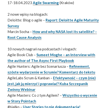
17-18.04.2023
Agile Swarming
(Kraków)
2 nowe wpisy na blogach:
Deloitte: Blog o agile –
Raport: Deloitte Agile Maturity
Survey
Marcin Socha –
How and why NASA lost its satellite? –
Root Cause Analysis
10 nowych nagrań na podcastach i vlogach:
Agile Book Club –
Sumeet Moghe – an Interview with
the author of The Async First Playbook
Agile Hunters: Agile bez Scenariusza –
Refinement,
szóste wydarzenie w Scrumie? Komentarz do tekstu
AgileLabs Scrum & Kanban –
Efektywność – czym (nie)
jest, jak ją mierzyć i poprawiać? Kuba Szczepanik
Zwinny Webinar
Agile Masters: Co z tym Agilem? –
Wszystko o wycenie
w Story Pointach
#białko –
User Stories to nie dokumentacja!