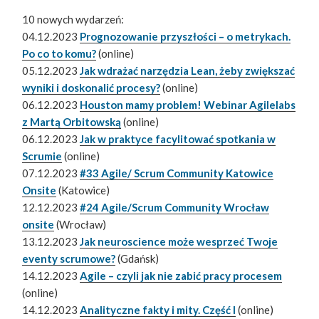
10 nowych wydarzeń:
04.12.2023
Prognozowanie przyszłości – o metrykach.
Po co to komu?
(online)
05.12.2023
Jak wdrażać narzędzia Lean, żeby zwiększać
wyniki i doskonalić procesy?
(online)
06.12.2023
Houston mamy problem! Webinar Agilelabs
z Martą Orbitowską
(online)
06.12.2023
Jak w praktyce facylitować spotkania w
Scrumie
(online)
07.12.2023
#33 Agile/ Scrum Community Katowice
Onsite
(Katowice)
12.12.2023
#24 Agile/Scrum Community Wrocław
onsite
(Wrocław)
13.12.2023
Jak neuroscience może wesprzeć Twoje
eventy scrumowe?
(Gdańsk)
14.12.2023
Agile – czyli jak nie zabić pracy procesem
(online)
14.12.2023
Analityczne fakty i mity. Część I
(online)