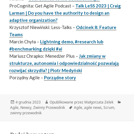
ProCognita: Get Agile Podcast –
Talk LeSS 2023 | Craig
Larman | Do you have the authority to design an
adaptive organization?
Krzysztof Niewiński: Less-Talks –
Odcinek 8: Feature
Teams
Marcin Chyła –
Lightning demo, #research lub
#benchmarking dzięki #ai
Mariusz Chrapko: Menedżer Plus –
Jak zmiany w
strukturze, autonomia i odpowiedzialność pozwalają
rozwijać skrzydła? | Piotr Medyński
Porządny Agile –
Porządne story
Data
Autor
Katego
4 grudnia 2023
Opublikowane przez Małgorzata Zelek
publikacji
Tagi
Agile
,
Newsy
,
Zwinny Przewodnik
Agile
,
agile news
,
Scrum
,
zwinny przewodnik