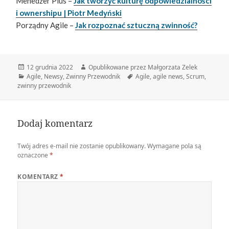
Menedżer Plus –
Jak tworzyć kulturę odpowiedzialności
i ownershipu | Piotr Medyński
Porządny Agile –
Jak rozpoznać sztuczną zwinność?
Data
Autor
12 grudnia 2022
Opublikowane przez Małgorzata Zelek
publikacji
Kategorie
Tagi
Agile
,
Newsy
,
Zwinny Przewodnik
Agile
,
agile news
,
Scrum
,
zwinny przewodnik
Dodaj komentarz
Twój adres e-mail nie zostanie opublikowany.
Wymagane pola są
oznaczone
*
KOMENTARZ
*