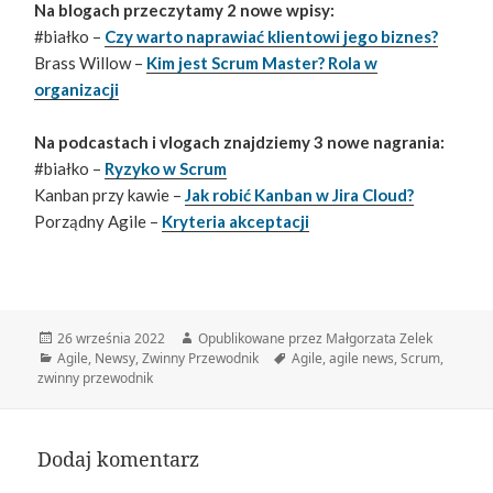
Na blogach przeczytamy 2 nowe wpisy:
#białko –
Czy warto naprawiać klientowi jego biznes?
Brass Willow –
Kim jest Scrum Master? Rola w
organizacji
Na podcastach i vlogach znajdziemy 3 nowe nagrania:
#białko –
Ryzyko w Scrum
Kanban przy kawie –
Jak robić Kanban w Jira Cloud?
Porządny Agile –
Kryteria akceptacji
Data
Autor
26 września 2022
Opublikowane przez Małgorzata Zelek
publikacji
Kategorie
Tagi
Agile
,
Newsy
,
Zwinny Przewodnik
Agile
,
agile news
,
Scrum
,
zwinny przewodnik
Dodaj komentarz