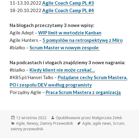
11-13.10.2022
Agile Coach Camp PL #3
18-20.10.2022
Agile Coach Camp PL #4
Na blogach przeczytamy 3 nowe wpisy:
Agile Adept –
WIP limit w metodzie Kanban
Agile Hunters –
5 pomysłów na retrospektywę z Miro
#białko –
Scrum Master w nowym zespole
Na podcastach i vlogach znajdziemy 3 nowe nagrania:
#białko –
Kiedy klient nie może czekać…
#K85.pl/Hansei Talks –
Pożądane cechy Scrum Mastera,
PO i zespołu DEV według programisty
Porządny Agile –
Praca Scrum Mastera z organizacją
Data
Autor
12 września 2022
Opublikowane przez Małgorzata Zelek
publikacji
Kategorie
Tagi
Agile
,
Newsy
,
Zwinny Przewodnik
Agile
,
agile news
,
Scrum
,
zwinny przewodnik