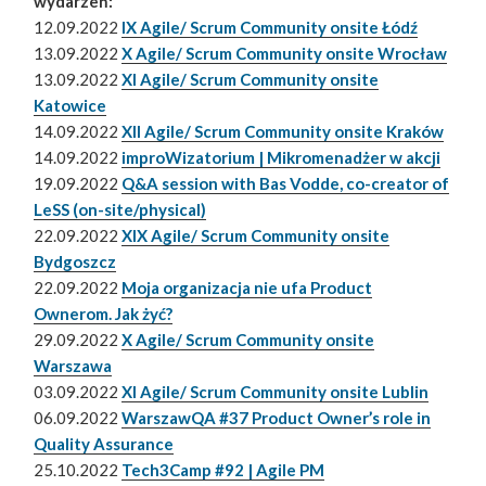
wydarzeń:
12.09.2022
IX Agile/ Scrum Community onsite Łódź
13.09.2022
X Agile/ Scrum Community onsite Wrocław
13.09.2022
XI Agile/ Scrum Community onsite
Katowice
14.09.2022
XII Agile/ Scrum Community onsite Kraków
14.09.2022
improWizatorium | Mikromenadżer w akcji
19.09.2022
Q&A session with Bas Vodde, co-creator of
LeSS (on-site/physical)
22.09.2022
XIX Agile/ Scrum Community onsite
Bydgoszcz
22.09.2022
Moja organizacja nie ufa Product
Ownerom. Jak żyć?
29.09.2022
X Agile/ Scrum Community onsite
Warszawa
03.09.2022
XI Agile/ Scrum Community onsite Lublin
06.09.2022
WarszawQA #37 Product Owner’s role in
Quality Assurance
25.10.2022
Tech3Camp #92 | Agile PM