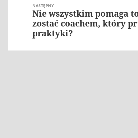
NASTĘPNY
Nie wszystkim pomaga to 
Następny
wpis:
zostać coachem, który p
praktyki?