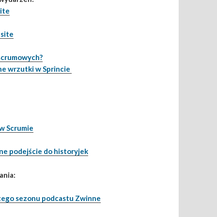
ite
site
 scrumowych?
e wrzutki w Sprincie
 w Scrumie
wne podejście do historyjek
ania:
ego sezonu podcastu Zwinne