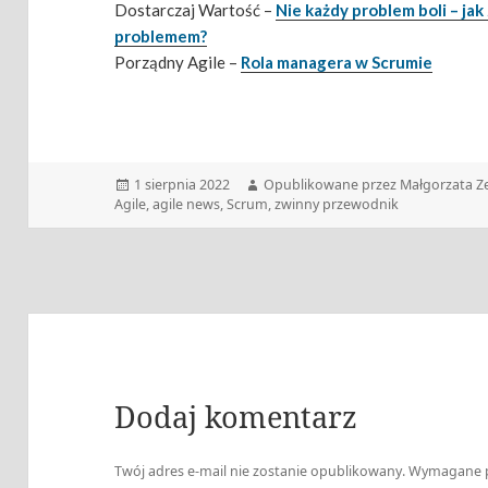
Dostarczaj Wartość –
Nie każdy problem boli – ja
problemem?
Porządny Agile –
Rola managera w Scrumie
Data
Autor
1 sierpnia 2022
Opublikowane przez Małgorzata Z
publikacji
Agile
,
agile news
,
Scrum
,
zwinny przewodnik
Dodaj komentarz
Twój adres e-mail nie zostanie opublikowany.
Wymagane p