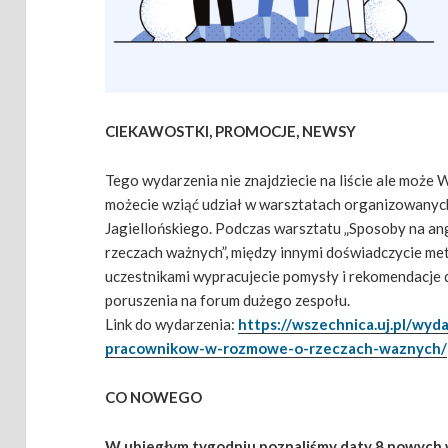
CIEKAWOSTKI, PROMOCJE, NEWSY
Tego wydarzenia nie znajdziecie na liście ale może 
możecie wziąć udział w warsztatach organizowanyc
Jagiellońskiego. Podczas warsztatu „Sposoby na 
rzeczach ważnych”, między innymi doświadczycie meto
uczestnikami wypracujecie pomysły i rekomendacje
poruszenia na forum dużego zespołu.
Link do wydarzenia:
https://wszechnica.uj.pl/wy
pracownikow-w-rozmowe-o-rzeczach-waznych/
CO NOWEGO
W ubiegłym tygodniu poznaliśmy daty 8 nowych