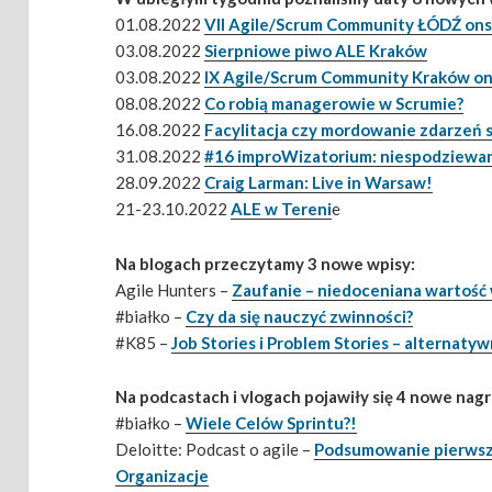
01.08.2022
VII Agile/Scrum Community ŁÓDŹ ons
03.08.2022
Sierpniowe piwo ALE Kraków
03.08.2022
IX Agile/Scrum Community Kraków on
08.08.2022
Co robią managerowie w Scrumie?
16.08.2022
Facylitacja czy mordowanie zdarzeń
31.08.2022
#16 improWizatorium: niespodziewan
28.09.2022
Craig Larman: Live in Warsaw!
21-23.10.2022
ALE w Tereni
e
Na blogach przeczytamy 3 nowe wpisy:
Agile Hunters –
Zaufanie – niedoceniana wartość
#białko –
Czy da się nauczyć zwinności?
#K85 –
Job Stories i Problem Stories – alternaty
Na podcastach i vlogach pojawiły się 4 nowe nagr
#białko –
Wiele Celów Sprintu?!
Deloitte: Podcast o agile –
Podsumowanie pierwsz
Organizacje