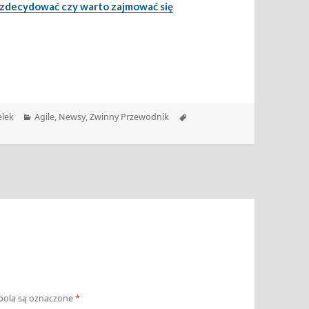
k zdecydować czy warto zajmować się
Kategorie
Tagi
elek
Agile
,
Newsy
,
Zwinny Przewodnik
ola są oznaczone
*