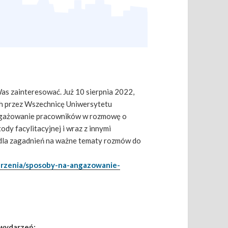
Was zainteresować. Już 10 sierpnia 2022,
h przez Wszechnicę Uniwersytetu
angażowanie pracowników w rozmowę o
dy facylitacyjnej i wraz z innymi
 dla zagadnień na ważne tematy rozmów do
darzenia/sposoby-na-angazowanie-
 wydarzeń: