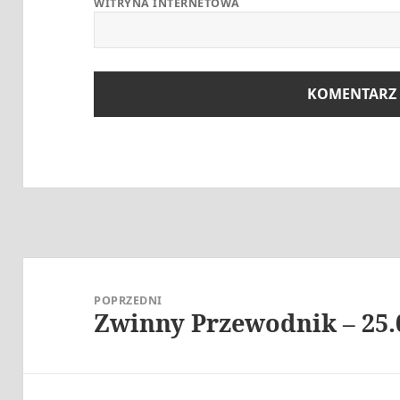
WITRYNA INTERNETOWA
Nawigacja
wpisu
POPRZEDNI
Zwinny Przewodnik – 25.
Poprzedni
wpis: