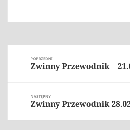
Nawigacja
wpisu
POPRZEDNI
Zwinny Przewodnik – 21.
Poprzedni
wpis:
NASTĘPNY
Zwinny Przewodnik 28.02
Następny
wpis: