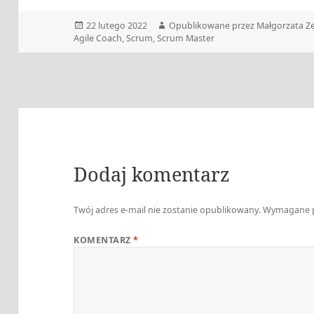
Data
Autor
22 lutego 2022
Opublikowane przez Małgorzata Ze
publikacji
Agile Coach
,
Scrum
,
Scrum Master
Dodaj komentarz
Twój adres e-mail nie zostanie opublikowany.
Wymagane p
KOMENTARZ
*