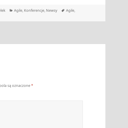
Kategorie
Tagi
lek
Agile
,
Konferencje
,
Newsy
Agile
,
ola są oznaczone
*