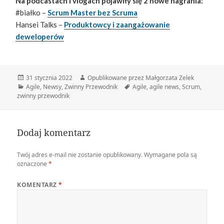
Na podcastach i vlogach pojawiły się 2 nowe nagrania:
#białko –
Scrum Master bez Scruma
Hansei Talks –
Produktowcy i zaangażowanie
deweloperów
Data
Autor
31 stycznia 2022
Opublikowane przez Małgorzata Zelek
publikacji
Kategorie
Tagi
Agile
,
Newsy
,
Zwinny Przewodnik
Agile
,
agile news
,
Scrum
,
zwinny przewodnik
Dodaj komentarz
Twój adres e-mail nie zostanie opublikowany.
Wymagane pola są
oznaczone
*
KOMENTARZ
*