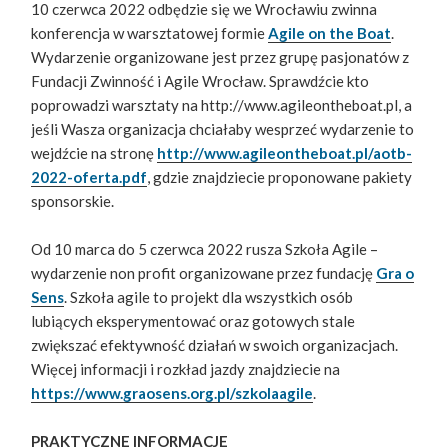
10 czerwca 2022 odbędzie się we Wrocławiu zwinna
konferencja w warsztatowej formie
Agile on the Boat
.
Wydarzenie organizowane jest przez grupę pasjonatów z
Fundacji Zwinność i Agile Wrocław. Sprawdźcie kto
poprowadzi warsztaty na http://www.agileontheboat.pl, a
jeśli Wasza organizacja chciałaby wesprzeć wydarzenie to
wejdźcie na stronę
http://www.agileontheboat.pl/aotb-
2022-oferta.pdf
, gdzie znajdziecie proponowane pakiety
sponsorskie.
Od 10 marca do 5 czerwca 2022 rusza Szkoła Agile –
wydarzenie non profit organizowane przez fundację
Gra o
Sens
. Szkoła agile to projekt dla wszystkich osób
lubiących eksperymentować oraz gotowych stale
zwiększać efektywność działań w swoich organizacjach.
Więcej informacji i rozkład jazdy znajdziecie na
https://www.graosens.org.pl/szkolaagile
.
PRAKTYCZNE INFORMACJE