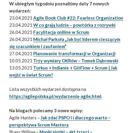
W ubiegłym tygodniu poznaliśmy daty 7 nowych
wydarzeń:
23.04.2021
Agile Book Club #22: Fearless Organization
23.04.2021
W co grają ludzie – powtórka z rozrywki
26.04.2021
Facylitacja onlline w Scrum
26.04.2021
Michał Parkoła „Jak być liderem cieszącym
się szacunkiem i zaufaniem”
27.04.2021
Planowanie transformacji w Organizacji
10.05.2021
Trzy wymiary OKRów – Tomek Dąbrowski
13.05.2021
Turkus + Indianie + GitFlow + Scrum | Jak
wejść w świat Scrum?
Lista wszystkich wydarzeń dostępna na
https://agilepolska.pl/wydarzenia-agile.html
.
Na blogach polecamy 3 nowe wpisy:
Agile Hunters –
Jak zdać PSPO I i dlaczego warto –
perspektywa Scrum Mastera
Brass Willow –
Maski plotki – akt trzeci –