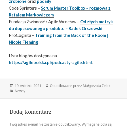
zrobione
oraz
podaily
Code Sprinters –
Scrum Master Toolbox – rozmowa z
Rafałem Markowiczem
Fundacja Zwinność / Agile Wrocław –
Od złych metryk
do dopasowanego produktu – Radek Orszewski
ProCognita –
Training from the Back of the Room |
Nicole Fleming
Lista blogów dostępna na
https://agilepolska.pl/podcasty-agile.html
.
Data
Autor
19 kwietnia 2021
Opublikowane przez Małgorzata Zelek
publikacji
Kategorie
Newsy
Dodaj komentarz
Twój adres e-mail nie zostanie opublikowany.
Wymagane pola są