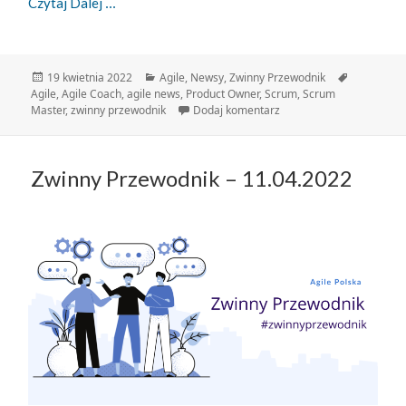
Zwinny Przewodnik – 19.04.2022
Czytaj Dalej
Data
Kategorie
Tagi
19 kwietnia 2022
Agile
,
Newsy
,
Zwinny Przewodnik
publikacji
Agile
,
Agile Coach
,
agile news
,
Product Owner
,
Scrum
,
Scrum
do Zwinny Przewodnik – 
Master
,
zwinny przewodnik
Dodaj komentarz
Zwinny Przewodnik – 11.04.2022