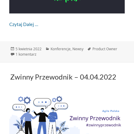
ProductCamp 2022 W Gdyni!
Czytaj Dalej
Data
Kategorie
Tagi
5 kwietnia 2022
Konferencje
,
Newsy
Product Owner
publikacji
do ProductCamp 2022 w Gdyni!
1 komentarz
Zwinny Przewodnik – 04.04.2022