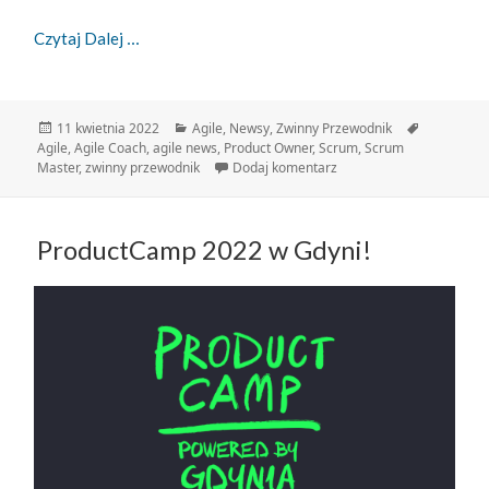
Zwinny Przewodnik – 11.04.2022
Czytaj Dalej
Data
Kategorie
Tagi
11 kwietnia 2022
Agile
,
Newsy
,
Zwinny Przewodnik
publikacji
Agile
,
Agile Coach
,
agile news
,
Product Owner
,
Scrum
,
Scrum
do Zwinny Przewodnik – 
Master
,
zwinny przewodnik
Dodaj komentarz
ProductCamp 2022 w Gdyni!