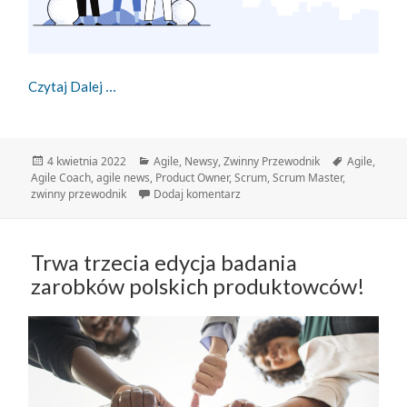
Zwinny Przewodnik – 04.04.2022
Czytaj Dalej
Data
Kategorie
Tagi
4 kwietnia 2022
Agile
,
Newsy
,
Zwinny Przewodnik
Agile
,
publikacji
Agile Coach
,
agile news
,
Product Owner
,
Scrum
,
Scrum Master
,
do Zwinny Przewodnik – 04.04.2
zwinny przewodnik
Dodaj komentarz
Trwa trzecia edycja badania
zarobków polskich produktowców!