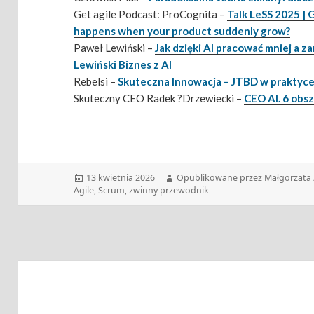
Get agile Podcast: ProCognita –
Talk LeSS 2025 | 
happens when your product suddenly grow?
Paweł Lewiński –
Jak dzięki AI pracować mniej a 
Lewiński Biznes z AI
Rebelsi –
Skuteczna Innowacja – JTBD w praktyc
Skuteczny CEO Radek ?Drzewiecki –
CEO AI. 6 obs
Data
Autor
13 kwietnia 2026
Opublikowane przez Małgorzata 
publikacji
Agile
,
Scrum
,
zwinny przewodnik