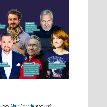
cjatywy
Akcja Empatia
rozwijanej