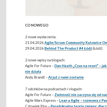
CO NOWEGO
2 nowe wydarzenia:
21.04.2026
Agile/Scrum Community Katowice On
29.04.2026
Behind The Product #4 Łódź
(Łódź)
2 nowe wpisy na blogach:
Agile For Future –
Dan Heath „Czas na reset” – jak 
nie działa
Andy Brandt –
AI już z nami zostanie
7 odcinków na podcastach i vlogach:
Agile For Future –
Zwinność nie zaczyna się od na
Agile Wars Express –
Lean a Agile – rozmowa z P
Człowiek Plus –
Paradoksalna teoria zmiany: dlacz