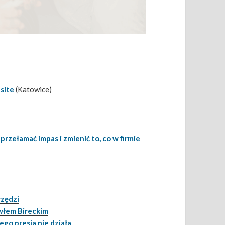
site
(Katowice)
przełamać impas i zmienić to, co w firmie
rzędzi
awłem Bireckim
ego presja nie działa