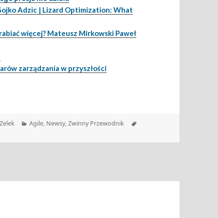
Gojko Adzic | Lizard Optimization: What
zarabiać więcej? Mateusz Mirkowski Paweł
e
zarów zarządzania w przyszłości
Kategorie
Tagi
Zelek
Agile
,
Newsy
,
Zwinny Przewodnik