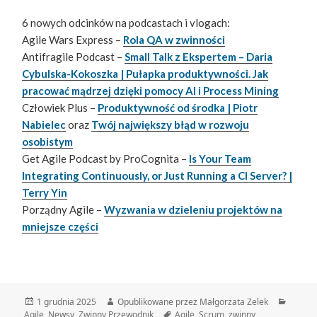
6 nowych odcinków na podcastach i vlogach:
Agile Wars Express –
Rola QA w zwinności
Antifragile Podcast –
Small Talk z Ekspertem – Daria
Cybulska-Kokoszka | Pułapka produktywności. Jak
pracować mądrzej dzięki pomocy AI i Process Mining
Człowiek Plus –
Produktywność od środka | Piotr
Nabielec
oraz
Twój największy błąd w rozwoju
osobistym
Get Agile Podcast by ProCognita –
Is Your Team
Integrating Continuously, or Just Running a CI Server? |
Terry Yin
Porządny Agile –
Wyzwania w dzieleniu projektów na
mniejsze części
Data
Autor
Katego
1 grudnia 2025
Opublikowane przez Małgorzata Zelek
publikacji
Tagi
Agile
,
Newsy
,
Zwinny Przewodnik
Agile
,
Scrum
,
zwinny