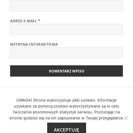
ADRES E-MAIL
*
WITRYNA INTERNETOWA
Nawigacja
POPRZEDNI
wpisu
Zwinny Przewodnik – 24.11.2025
UWAGA! Strona wykorzystuje pliki cookies. Informacje
Poprzedni
uzyskane za pomocą cookies wykorzystywane są w celu
wpis:
tworzenia anonimowych statystyk serwisu. Pozostając na
NASTĘPNY
stronie godzisz się na ich zapisywanie w Twojej przeglądarce.
Zwinny Przewodnik – 08.12.2025
Następny
AKCEPTUJĘ
wpis: