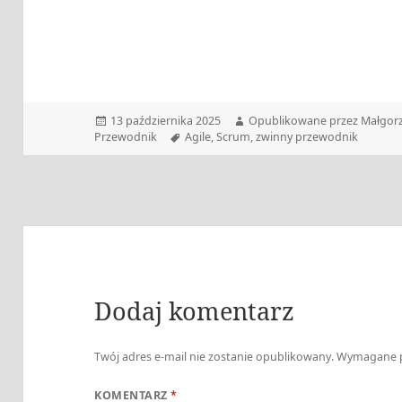
Data
Autor
13 października 2025
Opublikowane przez Małgorz
publikacji
Tagi
Przewodnik
Agile
,
Scrum
,
zwinny przewodnik
Dodaj komentarz
Twój adres e-mail nie zostanie opublikowany.
Wymagane p
KOMENTARZ
*