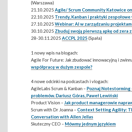
(Warszawa)
21.10.2025
Agile/ Scrum Community Katowice on
22.10.2025
Trendy, Kanban i praktyki zespołowe
27.10.2025
Webinar: AI w zarządzaniu projektami
30.10.2025
Zbuduj swoją pierwszą apkę od zera z
28-30.11.2025
ACCPL 2025
(Spała)
1 nowy wpis na blogach:
Agile For Future: Jak zbudować innowacyjną i zwinn
współpracę w dużym zespole?
4 nowe odcinki na podcastach i vlogach:
AgileLabs Scrum & Kanban –
Poznaj Notestorming
problemów. Dariusz Góras, Paweł Lewiński
Product Vision –
Jak product managerowie naprawd
Scrum with Dr Joanna –
Context Setting Agility: T
Conversation with Allen Jellas
Skuteczny CEO –
Mówmy jednym językiem