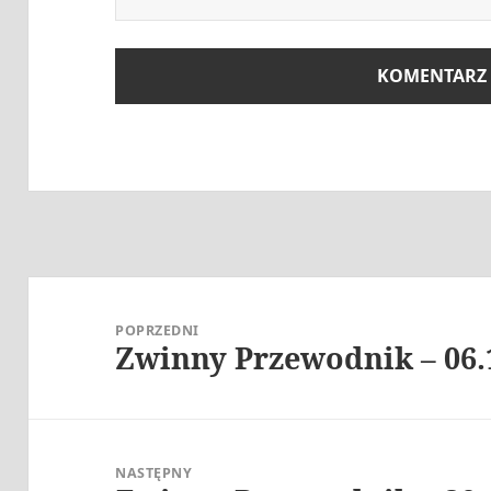
Nawigacja
wpisu
POPRZEDNI
Zwinny Przewodnik – 06.
Poprzedni
wpis:
NASTĘPNY