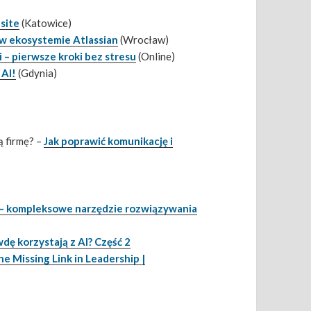
site
(Katowice)
 w ekosystemie Atlassian
(Wrocław)
 – pierwsze kroki bez stresu
(Online)
 AI!
(Gdynia)
ą firmę? –
Jak poprawić komunikację i
 – kompleksowe narzędzie rozwiązywania
ę korzystają z AI? Część 2
he Missing Link in Leadership |