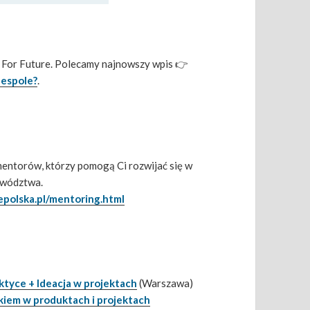
e For Future. Polecamy najnowszy wpis 👉
zespole?
.
mentorów, którzy pomogą Ci rozwijać się w
ywództwa.
lepolska.pl/mentoring.html
aktyce + Ideacja w projektach
(Warszawa)
kiem w produktach i projektach