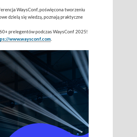
nferencja WaysConf, poświęcona tworzeniu
owe dzielą się wiedzą, poznają praktyczne
i 60+ prelegentów podczas WaysConf 2025!
tps://www.waysconf.com
.