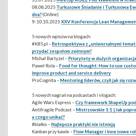
08.08.2025
Turkusowe Śniadanie i Turkusowa Ew
dna?
(Online)
9-10.10.2025
XXV Konferencja Lean Managemen
5 nowych wpisów na blogach:
#K85.pl –
Retrospektywa z „uniwersalnymi temat
przydać zespołom zwinnym?
Michał Bartyzel –
Priorytety w dużych organizacj
Paweł Rola –
Food for thought: How to use custo
improve product and service delivery
ProCognita –
Mentoring liderów, czyli jak się rozw
5 nowych nagrań na podcastach i vlogach:
Agile Wars Express –
Czy framework ShapeUp podb
Antifragile Podcast –
Mistrzowskie 1:1 | Jak popr
a czego unikać?
#białko –
Najlepsze praktyki nie istnieją
Kanban przy kawie –
Flow Manager i inne nowe ro