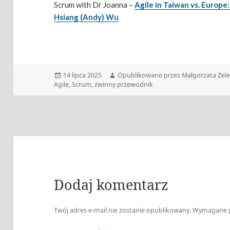
Scrum with Dr Joanna –
Agile in Taiwan vs. Europe
Hsiang (Andy) Wu
Data
Autor
14 lipca 2025
Opublikowane przez Małgorzata Zel
publikacji
Agile
,
Scrum
,
zwinny przewodnik
Dodaj komentarz
Twój adres e-mail nie zostanie opublikowany.
Wymagane p