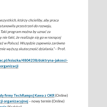
szystkich, którzy chcieliby, aby praca
 stanowiła przestrzeń do rozwoju,
. Taki program można by uznać za
nie fakt, że realizuje się go w rosnącej
nież w Polsce). Wszędzie zapewnia zarówno
cznie wyższą skuteczność działania.”
– Prof.
ac.pl/ksiazka/4804238/doktryna-jakosci-
organizacji
udy firmy TechRamps| Kawa z OKR
(Online)
ji organizacyjnej
– nowy termin (Online)
owie
(Kraków)