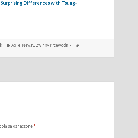
: Surprising Differences with Tsung-
Kategorie
Tagi
ek
Agile
,
Newsy
,
Zwinny Przewodnik
ola są oznaczone
*