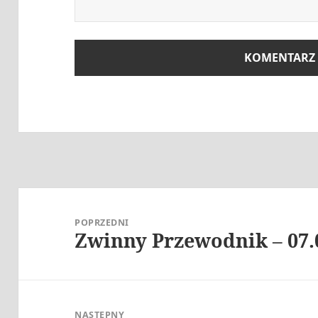
Nawigacja
wpisu
POPRZEDNI
Zwinny Przewodnik – 07.
Poprzedni
wpis:
NASTĘPNY