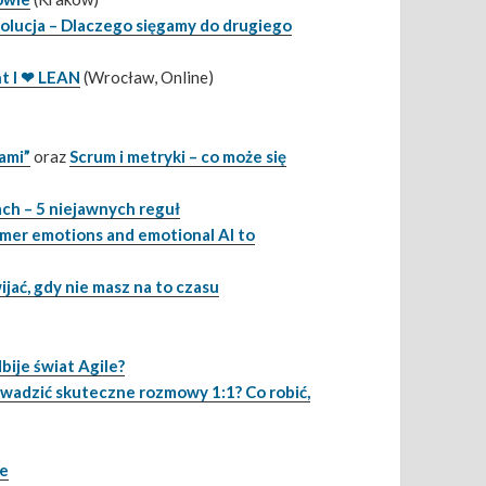
olucja – Dlaczego sięgamy do drugiego
t I ❤ LEAN
(Wrocław, Online)
ami”
oraz
Scrum i metryki – co może się
ach – 5 niejawnych reguł
mer emotions and emotional AI to
ijać, gdy nie masz na to czasu
ije świat Agile?
owadzić skuteczne rozmowy 1:1? Co robić,
le