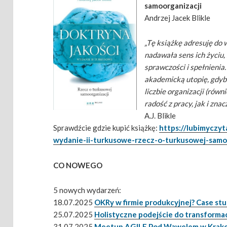
samoorganizacji
Andrzej Jacek Blikle
„Tę książkę adresuję do w
nadawała sens ich życiu,
sprawczości i spełnienia
akademicką utopię, gdyby 
liczbie organizacji (rów
radość z pracy, jak i zna
A.J. Blikle
Sprawdźcie gdzie kupić książkę:
https://lubimyczyt
wydanie-ii-turkusowe-rzecz-o-turkusowej-samo
CO NOWEGO
5 nowych wydarzeń:
18.07.2025
OKRy w firmie produkcyjnej? Case st
25.07.2025
Holistyczne podejście do transformac
31.07.2025
Meetup AGILE Pod Wawelem w Krak