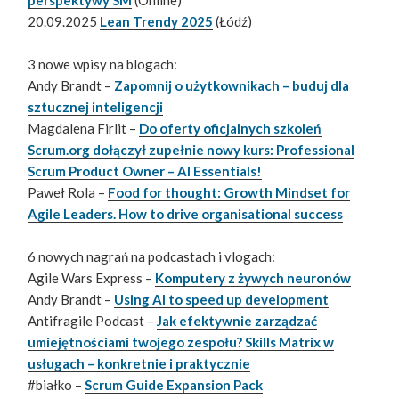
20.09.2025
Lean Trendy 2025
(Łódź)
3 nowe wpisy na blogach:
Andy Brandt –
Zapomnij o użytkownikach – buduj dla
sztucznej inteligencji
Magdalena Firlit –
Do oferty oficjalnych szkoleń
Scrum.org dołączył zupełnie nowy kurs: Professional
Scrum Product Owner – AI Essentials!
Paweł Rola –
Food for thought: Growth Mindset for
Agile Leaders. How to drive organisational success
6 nowych nagrań na podcastach i vlogach:
Agile Wars Express –
Komputery z żywych neuronów
Andy Brandt –
Using AI to speed up development
Antifragile Podcast –
Jak efektywnie zarządzać
umiejętnościami twojego zespołu? Skills Matrix w
usługach – konkretnie i praktycznie
#białko –
Scrum Guide Expansion Pack