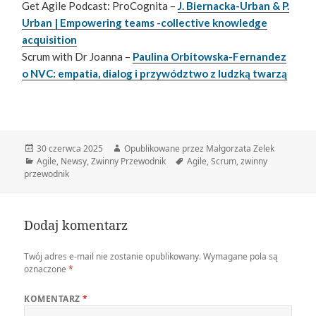
Get Agile Podcast: ProCognita –
J. Biernacka-Urban & P.
Urban | Empowering teams -collective knowledge
acquisition
Scrum with Dr Joanna –
Paulina Orbitowska-Fernandez
o NVC: empatia, dialog i przywództwo z ludzką twarzą
Data
Autor
30 czerwca 2025
Opublikowane przez Małgorzata Zelek
publikacji
Kategorie
Tagi
Agile
,
Newsy
,
Zwinny Przewodnik
Agile
,
Scrum
,
zwinny
przewodnik
Dodaj komentarz
Twój adres e-mail nie zostanie opublikowany.
Wymagane pola są
oznaczone
*
KOMENTARZ
*