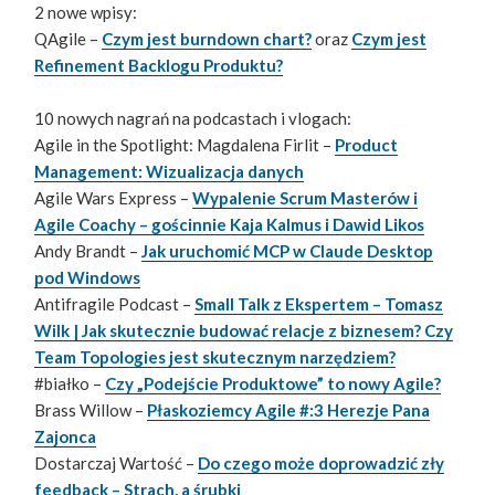
2 nowe wpisy:
QAgile –
Czym jest burndown chart?
oraz
Czym jest
Refinement Backlogu Produktu?
10 nowych nagrań na podcastach i vlogach:
Agile in the Spotlight: Magdalena Firlit –
Product
Management: Wizualizacja danych
Agile Wars Express –
Wypalenie Scrum Masterów i
Agile Coachy – gościnnie Kaja Kalmus i Dawid Likos
Andy Brandt –
Jak uruchomić MCP w Claude Desktop
pod Windows
Antifragile Podcast –
Small Talk z Ekspertem – Tomasz
Wilk | Jak skutecznie budować relacje z biznesem? Czy
Team Topologies jest skutecznym narzędziem?
#białko –
Czy „Podejście Produktowe” to nowy Agile?
Brass Willow –
Płaskoziemcy Agile #:3 Herezje Pana
Zajonca
Dostarczaj Wartość –
Do czego może doprowadzić zły
feedback – Strach, a śrubki