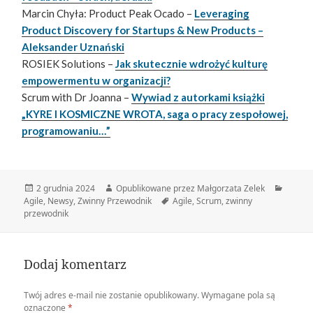
Marcin Chyła: Product Peak Ocado –
Leveraging
Product Discovery for Startups & New Products –
Aleksander Uznański
ROSIEK Solutions –
Jak skutecznie wdrożyć kulturę
empowermentu w organizacji?
Scrum with Dr Joanna –
Wywiad z autorkami książki
„KYRE I KOSMICZNE WROTA, saga o pracy zespołowej,
programowaniu…”
Data
Autor
Katego
2 grudnia 2024
Opublikowane przez Małgorzata Zelek
publikacji
Tagi
Agile
,
Newsy
,
Zwinny Przewodnik
Agile
,
Scrum
,
zwinny
przewodnik
Dodaj komentarz
Twój adres e-mail nie zostanie opublikowany.
Wymagane pola są
oznaczone
*