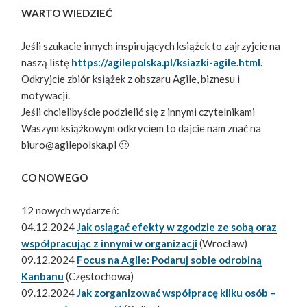
WARTO WIEDZIEĆ
Jeśli szukacie innych inspirujących książek to zajrzyjcie na
naszą listę
https://agilepolska.pl/ksiazki-agile.html
.
Odkryjcie zbiór książek z obszaru Agile, biznesu i
motywacji.
Jeśli chcielibyście podzielić się z innymi czytelnikami
Waszym książkowym odkryciem to dajcie nam znać na
biuro@agilepolska.pl 🙂
CO NOWEGO
12 nowych wydarzeń:
04.12.2024
Jak osiągać efekty w zgodzie ze sobą oraz
współpracując z innymi w organizacji
(Wrocław)
09.12.2024
Focus na Agile: Podaruj sobie odrobiną
Kanbanu
(Częstochowa)
09.12.2024
Jak zorganizować współpracę kilku osób –